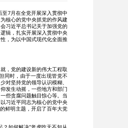
后至7月在全党开展深入贯彻中
志为核心的党中央抓党的作风建
领会习近平总书记关于加强党的
践逻辑，扎实开展深入贯彻中央
定性，为以中国式现代化全面推
成就，党的建设新的伟大工程取
但同时，由于一度出现管党不
不少对坚持党的领导认识模糊、
信仰发生动摇，一些地方和部门
，一些贪腐问题触目惊心等。当
，以习近平同志为核心的党中央
设的鲜明主题，开启了百年大党
起？如何解决“老虎吃天不知从