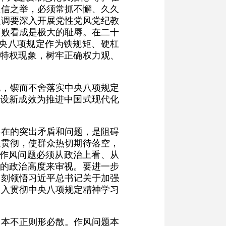
立信之举，必须常抓不懈、久久
强调要深入开展党性党风党纪教
腐败看成是极大的耻辱。在二十
央八项规定作为铁规矩、硬杠
和特权现象，树牢正确权力观、
纪，锲而不舍落实中央八项规定
建设新成效为推进中国式现代化
存在的突出矛盾和问题，是阻碍
以贯彻，使群众热切期待落空，
于作风问题必须从政治上看、从
”的政治高度来审视。要进一步
深刻领悟习近平总书记关于加强
深入贯彻中央八项规定精神学习
，本不正则形必散。作风问题本