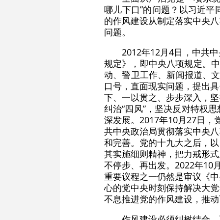
哪儿下口”的问题？以习近平
的作风建设从制定落实中央八
问题。
2012年12月4日，
规定》，即中央八项规定。中
动、警卫工作、新闻报道、文
口号，直面现实问题，提出具
下、一以贯之、步步深入，坚
纠治“四风”，坚决反对特权
深发展。2017年10月27
共中央政治局贯彻落实中央八
和完善。党的十九大之后，以
其实施细则精神，把力戒形式
不停步、再出发。2022年1
重要议程之一仍然是审议《中
心的党中央时刻保持解决大党
不息推进党的作风建设，推动
作风建设必须纠树结合，