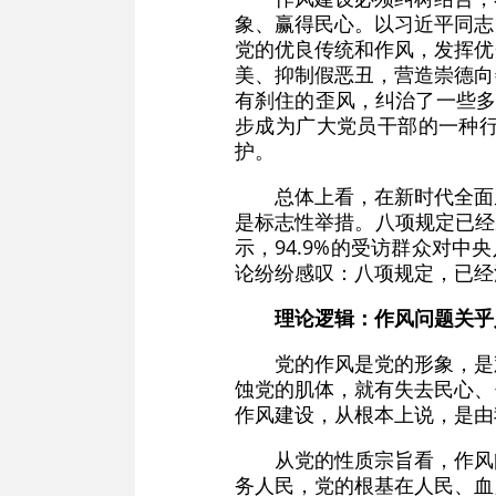
象、赢得民心。以习近平同志
党的优良传统和作风，发挥优
美、抑制假恶丑，营造崇德向
有刹住的歪风，纠治了一些多
步成为广大党员干部的一种
护。
总体上看，在新时代全面
是标志性举措。八项规定已经
示，94.9%的受访群众对
论纷纷感叹：八项规定，已经
理论逻辑：作风问题关乎
党的作风是党的形象，是
蚀党的肌体，就有失去民心、
作风建设，从根本上说，是由
从党的性质宗旨看，作风
务人民，党的根基在人民、血