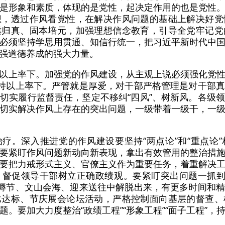
是形象和素质，体现的是党性，起决定作用的也是党性
想，透过作风看党性，在解决作风问题的基础上解决好党
璞归真、固本培元，加强理想信念教育，引导全党牢记党
必须坚持学思用贯通、知信行统一，把习近平新时代中
强道德养成的强大力量。
以上率下。加强党的作风建设，从主观上说必须强化党
坚持以上率下。严管就是厚爱，对干部严格管理是对干部
切实履行监督责任，坚定不移纠“四风”、树新风。各级
切实解决作风上存在的突出问题，一级带着一级干，一
疗。深入推进党的作风建设要坚持“两点论”和“重点论
要紧盯作风问题新动向新表现，拿出有效管用的整治措
要把力戒形式主义、官僚主义作为重要任务，着重解决
督促领导干部树立正确政绩观。要紧盯突出问题一抓到
文缛节、文山会海、迎来送往中解脱出来，有更多时间和
比达标、节庆展会论坛活动，严格控制面向基层的督查、
。要加大力度整治“政绩工程”“形象工程”“面子工程”