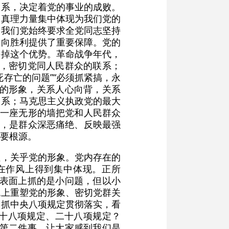
联系，决定着党的事业的成败。
；真理力量集中体现为我们党的
，我们党始终要求全党同志坚持
走向胜利提供了重要保障。党的
丢掉这个优势。革命战争年代，
”，密切党同人民群众的联系；
存亡的问题”“必须抓紧搞，永
党的形象，关系人心向背，关系
联系；马克思主义执政党的最大
像一座无形的墙把党和人民群众
旨，是群众深恶痛绝、反映最强
要根源。
征，关乎党的形象。党内存在的
在作风上得到集中体现。正所
，表面上抓的是小问题，但以小
观上重塑党的形象、密切党群关
们抓中央八项规定贯彻落实，看
十八项规定、二十八项规定？
办第二件事，让大家感到我们是