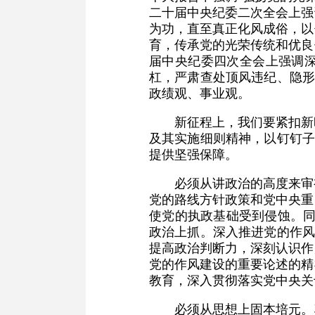
二十届中央纪委二次全会上强
为功，直至真正化风成俗，以
育，传承党的光荣传统和优良
届中央纪委四次全会上强调
杠，严肃查处顶风违纪、隐形
政绩观、事业观。
新征程上，我们要紧扣新
及其实施细则精神，以钉钉子
提供坚强保障。
必须从讲政治的高度来审
党的路线方针政策和党中央重
使党的执政基础受到侵蚀。同
政治上抓。深入推进党的作风
提高政治判断力，深刻认识作
党的作风建设的重要论述的精
教育，深入贯彻落实党中央关
必须从思想上固本培元。