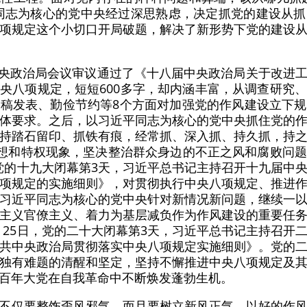
同志为核心的党中央经过深思熟虑，决定抓党的建设从
项规定这个小切口开局破题，解决了新形势下党的建设
中共中央政治局会议审议通过了《十八届中央政治局关于改进
央八项规定，短短600多字，却内涵丰富，从调查研究
稿发表、勤俭节约等8个方面对加强党的作风建设立下
体要求。之后，以习近平同志为核心的党中央抓住党的
持踏石留印、抓铁有痕，经常抓、深入抓、持久抓，持
思想和特权现象，坚决整治群众身边的不正之风和腐败问
日，党的十九大闭幕第3天，习近平总书记主持召开十九届
项规定的实施细则》，对贯彻执行中央八项规定、推进
习近平同志为核心的党中央针对新情况新问题，继续一
主义官僚主义、着力为基层减负作为作风建设的重要任
0月25日，党的二十大闭幕第3天，习近平总书记主持召
共中央政治局贯彻落实中央八项规定实施细则》。党的
独有难题的清醒和坚定，坚持不懈推进中央八项规定及
百年大党在自我革命中不断焕发蓬勃生机。
不仅要整饬歪风邪气，而且要树立新风正气，以好的作