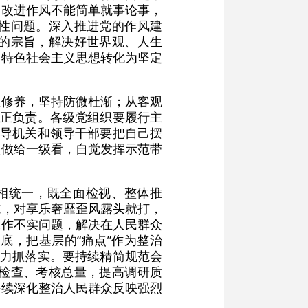
。改进作风不能简单就事论事，
性问题。深入推进党的作风建
的宗旨，解决好世界观、人生
国特色社会主义思想转化为坚定
性修养，坚持防微杜渐；从客观
真正负责。各级党组织要履行主
领导机关和领导干部要把自己摆
级做给一级看，自觉发挥示范带
”相统一，既全面检视、整体推
施，对享乐奢靡歪风露头就打，
工作不实问题，解决在人民群众
底，把基层的“痛点”作为整治
精力抓落实。要持续精简规范会
检查、考核总量，提高调研质
，持续深化整治人民群众反映强烈