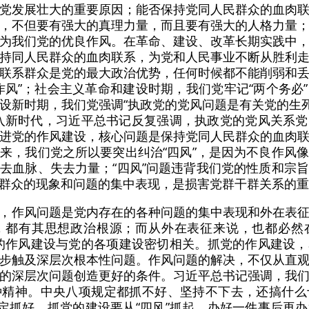
党发展壮大的重要原因；能否保持党同人民群众的血肉
，不但要有强大的真理力量，而且要有强大的人格力量
为我们党的优良作风。在革命、建设、改革长期实践中
持同人民群众的血肉联系，为党和人民事业不断从胜利
联系群众是党的最大政治优势，任何时候都不能削弱和
作风”；社会主义革命和建设时期，我们党牢记“两个务必
设新时期，我们党强调“执政党的党风问题是有关党的生死
入新时代，习近平总书记反复强调，执政党的党风关系
进党的作风建设，核心问题是保持党同人民群众的血肉
来，我们党之所以要突出纠治“四风”，是因为不良作风
去血脉、失去力量；“四风”问题违背我们党的性质和宗
群众的现象和问题的集中表现，是损害党群干群关系的重
，作风问题是党内存在的各种问题的集中表现和外在表
，都有其思想政治根源；而从外在表征来说，也都必然
。党的作风建设与党的各项建设密切相关。抓党的作风建设
步触及深层次根本性问题。作风问题的解决，不仅从直
的深层次问题创造更好的条件。习近平总书记强调，我
种精神。中央八项规定都抓不好、坚持不下去，还搞什么
规定抓好，抓党的建设要从“四风”抓起。办好一件事后再