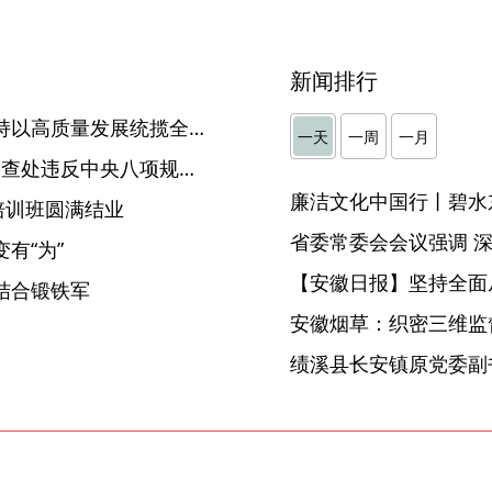
新闻排行
习近平在贵州考察时强调 坚持以高质量发展统揽全局 在中国式现代化进程中展现贵州新风采
一天
一周
一月
2025年2月全省纪检监察机关查处违反中央八项规定精神问题952起
廉洁文化中国行丨碧水
培训班圆满结业
变有“为”
【安徽日报】坚持全面
结合锻铁军
安徽烟草：织密三维监督