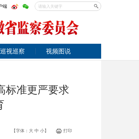
户端
巡视巡察
视频图说
高标准更严要求
育
【字体：
大
中
小
】
打印