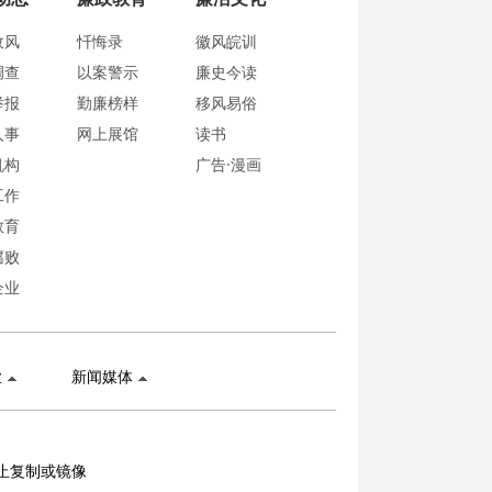
政风
忏悔录
徽风皖训
调查
以案警示
廉史今读
举报
勤廉榜样
移风易俗
人事
网上展馆
读书
机构
广告·漫画
工作
教育
腐败
企业
业
新闻媒体
止复制或镜像