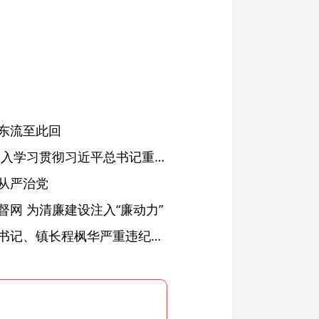
东流至此回
省委常委会会议强调 深入学习贯彻习近平总书记重要讲话精神 以高质量党建引领高质量发展 梁言顺主持并讲话
从严治党
网 为清廉建设注入“廉动力”
绩溪县长安镇原党委副书记、镇长程枫华严重违纪违法被开除党籍和公职