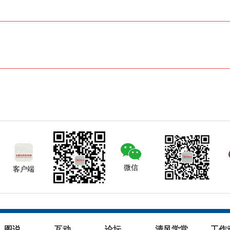
微信
客户端
图说
互动
论坛
清风学堂
工作