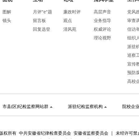
图解
月评"e"题
廉政时评
高层声音
党风
镜头
留言板
观点
业务指导
审查
回复选登
清风苑
权威评论
信访
理论视野
组织
派驻
巡察
宣传
预防
高校
市县(区)纪检监察网站群
派驻纪检监察机构
院校企
版权所有 中共安徽省纪律检查委员会 安徽省监察委员会 | 未经许可禁