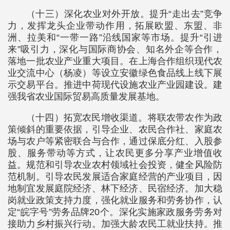
（十三）深化农业对外开放。提升“走出去”竞争
力，发挥龙头企业带动作用，拓展欧盟、东盟、非
洲、拉美和“一带一路”沿线国家等市场。提升“引进
来”吸引力，深化与国际商协会、知名外企等合作，
落地一批农业产业重大项目。在上海合作组织现代农
业交流中心（杨凌）等设立安徽绿色食品线上线下展
示交易平台。推进中荷现代设施农业产业园建设。建
强我省农业国际贸易高质量发展基地。
（十四）拓宽农民增收渠道。将联农带农作为政
策倾斜的重要依据，引导企业、农民合作社、家庭农
场与农户等紧密联合与合作，通过保底分红、入股参
股、服务带动等方式，让农民更多分享产业增值收
益。规范和引导农业农村领域社会投资，健全风险防
范机制。引导农民发展适合家庭经营的产业项目，因
地制宜发展庭院经济、林下经济、民宿经济。加大稳
岗就业政策支持力度，强化就业服务和劳务协作，认
定“皖字号”劳务品牌20个。深化实施家政服务劳务对
接助力乡村振兴行动。加强大龄农民工就业扶持。推