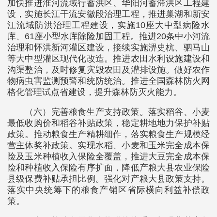
加快推进淮河流域行蓄洪区、华阳河蓄滞洪区工程建
设，实施长江干流安徽段治理工程，推进巢湖和新安
江流域防洪治理工程建设，实施10座大中型病险水
库、61座小型水库除险加固工程。推进20条中小河流
治理和怀洪新河灌区建设，接续实施淠史杭、驷马山
等大中型灌区现代化改造。推进农田水利设施建设和
沟渠整治，及时修复灾毁农田及灌排设施。做好农作
物病虫害监测预警和统防统治。推进全国森林防火网
格化管理试点省建设，提升森林防灭火能力。
（六）完善粮食生产支持政策。落实稻谷、小麦
最低收购价和稻谷补贴政策，稳定耕地地力保护补贴
政策。推动粮食生产精耕细作，落实粮食生产规模经
营主体奖补政策。实现水稻、小麦和玉米完全成本保
险及玉米种植收入保险全覆盖，推进大豆完全成本保
险和种植收入保险有序扩面，降低产粮大县农业保险
县级保费补贴承担比例。强化对产粮大县政策支持。
落实中央统筹下的粮食产销区省际横向利益补偿政
策。