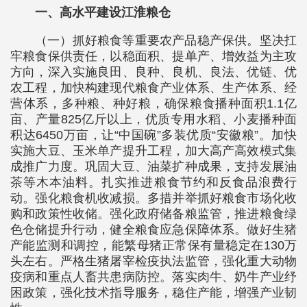
一、高水平建设江淮粮仓
（一）抓好粮食等重要农产品稳产保供。坚决扛
牢粮食保供责任，以稳面积、提单产、增效益为主攻
方向，深入实施良田、良种、良机、良法、优链、优
农工程，加快构建现代粮食产业体系、生产体系、经
营体系，多种粮、种好粮，确保粮食播种面积1.1亿
亩、产量825亿斤以上，优质专用水稻、小麦播种面
积达6450万亩，让“中国碗”多装优质“安徽粮”。加快
实施大豆、玉米单产提升工程，加大高产高效模式集
成推广力度。巩固大豆、油菜扩种成果，支持发展油
茶等木本油料。扎实推进粮食节约和反食品浪费行
动。强化粮食机收减损。多措并举抓好粮食市场化收
购和政策性收储。强化政府储备粮监管，推进粮食绿
色仓储提升行动，健全粮食应急保障体系。做好生猪
产能监测和调控，能繁母猪正常保有量稳定在130万
头左右。严格生猪屠宰检疫执法监管，强化重大动物
疫病和重点人畜共患病防控。落实肉牛、奶牛产业纾
困政策，强化技术指导服务，稳住产能，增强产业韧