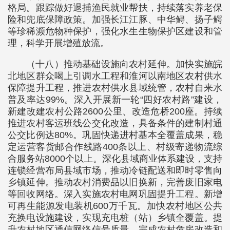
格局。跟踪做好退捕渔民就业帮扶，持续落实养老保
险和兜底保障政策。加强长江江豚、中华鲟、扬子鳄
等珍稀濒危物种保护，强化水生生物保护区建设和管
理，科学开展增殖放流。
（十八）推动基础设施向农村延伸。加快实施皖
北地区群众喝上引调水工程和淮河以南地区农村供水
保障提升工程，推进农村供水县域统管，农村自来水
普及率达99%。深入开展新一轮“四好农村路”建设，
新建改建农村公路2600公里、改造危桥200座。持续
推进农村客运班线公交化改造，具备条件的建制村通
公交比例达80%。巩固快递进村基本全覆盖成果，稳
定运营客货邮合作线路400条以上、村级寄递物流综
合服务站8000个以上。深化县域商业体系建设，支持
连锁经营布局县域市场，推动冷链配送和即时零售向
乡镇延伸。推动农村消费品以旧换新，完善废旧家电
等回收网络。深入实施农村电网巩固提升工程。新增
可再生能源发电装机600万千瓦。加快农村地区公共
充换电设施建设，实现充电桩（站）乡镇全覆盖。提
升农村地区通信网络信号质量。完成农村危房改造和