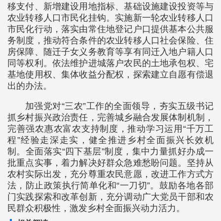
移支付、新增建设用地指标、基础设施建设投资等与
农业转移人口市民化挂钩。实施新一轮农业转移人口
市民化行动，落实由常住地登记户口提供基本公共服
务制度，推动符合条件的农业转移人口社会保险、住
房保障、随迁子女义务教育等享有同迁入地户籍人口
同等权利。依法维护进城落户农民的土地承包权、宅
基地使用权、集体收益分配权，探索建立自愿有偿退
出的办法。
加强党对“三农”工作的全面领导，夯实五级书记
抓乡村振兴政治责任，完善城乡融合发展体制机制，
完善强农惠农富农支持制度，推动学习运用“千万工
程”经验走深走实，健全推进乡村全面振兴长效机
制。全面落实“四下基层”制度，集中力量抓好办成一
批重点实事，着力解决好群众急难愁盼问题。坚持从
农村实际出发，充分尊重农民意愿，改进工作方式方
法，防止政策执行简单化和“一刀切”。鼓励各地各部
门实践探索和改革创新，充分调动广大党员干部和农
民群众积极性，激发乡村全面振兴动力活力。