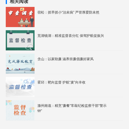
相关阅读
宿松：抓早抓小“治未病” 严管厚爱防未然
芜湖镜湖：精准监督喜分红 保驾护航促振兴
含山：以家助廉 涵养崇廉倡廉好家风
霍邱：靶向监督 护航“麦”向丰收
滁州南谯：精烹“廉餐”常敲纪检监察干部“警示
钟”