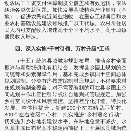
动农民工工资支付保障制度全覆盖和有效运转，依法
纠治各类欠薪问题。加快发展县域特色产业集群（基
地），促进农民就近就业增收。在重点工程项目和农
业农村基础设施建设领域推广以工代赈。农村常住居
民人均可支配收入增速高于全国平均水平、高于城镇
居民收入增速。
四、深入实施“千村引领、万村升级”工程
（十五）统筹县域城乡规划布局。推动乡村全面
振兴与新型城镇化有机结合，发挥县乡国土规划的空
间统筹和要素保障作用，基本完成乡镇国土空间总体
规划编制。分类有序按需编制村庄规划，不得要求村
庄规划编制全覆盖，对不需要编制的可在县乡国土空
间规划中作出管控引导或出台通则式管理规定。加强
乡村空间设计和风貌管控。坚持差异化打造、特质化
发展、整体性提升，新建200个左右精品示范村、
800个左右省级中心村。扎实推进“乡村著名行动”，
切实提升乡村地名建设水平。在耕地总量不减少、永
久基本农田布局基本稳定的前提下，开展以县域为统