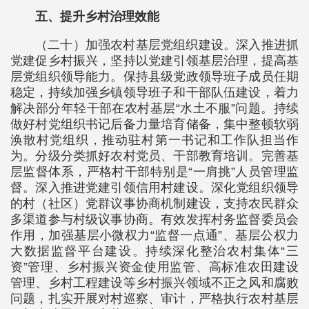
五、提升乡村治理效能
（二十）加强农村基层党组织建设。深入推进抓
党建促乡村振兴，坚持以党建引领基层治理，提高基
层党组织领导能力。保持县级党政领导班子成员任期
稳定，持续加强乡镇领导班子和干部队伍建设，着力
解决部分年轻干部在农村基层“水土不服”问题。持续
做好村党组织书记后备力量培育储备，集中整顿软弱
涣散村党组织，推动驻村第一书记和工作队担当作
为。分级分类抓好农村党员、干部教育培训。完善基
层监督体系，严格村干部特别是“一肩挑”人员管理监
督。深入推进党建引领信用村建设。深化党组织领导
的村（社区）党群议事协商机制建设，支持农民群众
多渠道参与村级议事协商。有效发挥村务监督委员会
作用，加强基层小微权力“监督一点通”、基层公权力
大数据监督平台建设。持续深化整治农村集体“三
资”管理、乡村振兴资金使用监管、高标准农田建设
管理、乡村工程建设等乡村振兴领域不正之风和腐败
问题，扎实开展对村巡察、审计，严格执行农村基层