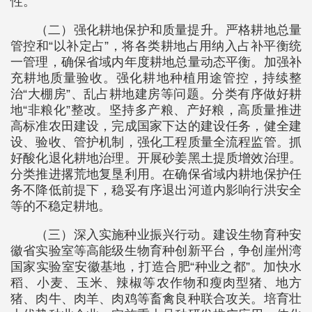
性。
（二）强化耕地保护和质量提升。严格耕地总量
管控和“以补定占”，将各类耕地占用纳入占补平衡统
一管理，确保省域内年度耕地总量动态平衡。加强补
充耕地质量验收。强化耕地种植用途管控，持续整
治“大棚房”、乱占耕地建房等问题。分类有序做好耕
地“非粮化”整改。坚持多产粮、产好粮，高质量推进
高标准农田建设，完成国家下达的建设任务，健全建
设、验收、管护机制，强化工程质量全流程监管。抓
好酸化退化耕地治理。开展砂姜黑土提质增效治理。
分类推进撂荒地复垦利用。在确保省域内耕地保护任
务不降低前提下，稳妥有序退出河道内影响行洪安全
等的不稳定耕地。
（三）深入实施种业振兴行动。建设生物育种安
徽省实验室等高能级生物育种创新平台，争创崖州湾
国家实验室安徽基地，打造合肥“种业之都”。加快水
稻、小麦、玉米、辣椒等农作物和瘦肉型猪、地方
猪、肉牛、肉羊、肉鸡等畜禽良种联合攻关。培育壮