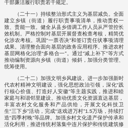
干部廉洁履行职责若干规定。
（二十一）持续整治形式主义为基层减负。全面
建立乡镇（街道）履行职责事项清单，推动责权一
致、责能一致。健全从县乡借调工作人员从严管控长
效机制。严格控制对基层开展督查检查考核，精简优
化涉农考核。巩固“一票否决”和签订责任状事项清理
成果。清理整合面向基层的政务应用程序。推进农村
基层网格化治理“多格合一”。通过“减上补下”等方式
推动编制资源向乡镇（街道）倾斜，加强分类管理、
统筹使用。
（二十二）加强文明乡风建设。进一步加强新时
代农村精神文明建设，强化思想政治引领，深化“践
行核心价值、打造好人安徽”等主题实践，推进和睦
家庭与和谐邻里建设。推动优质文化资源直达基层，
丰富农村文化服务和产品供给，开展文化科技卫
生“三下乡”活动，完成“送戏进万村”1.5万场，持续打
造“四季村晚”等品牌。加强乡村文化遗产保护传承和
活化利用，推进传统村落集中连片保护和传统建筑修