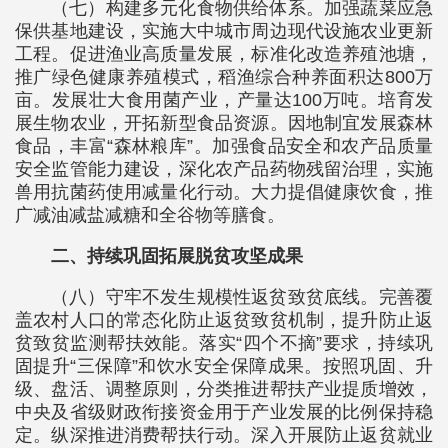
（七）构建多元化食物供给体系。加强蔬菜应急
保供基地建设，实施大中城市周边现代设施农业更新
工程。促进渔业高质量发展，标准化改造养殖池塘，
推广绿色健康养殖模式，稻渔综合种养面积达800万
亩。发展壮大食用菌产业，产量达100万吨。培育发
展生物农业，开拓新型食品资源。因地制宜发展森林
食品，丰富“森林粮库”。加强食品安全和农产品质量
安全监管能力建设，深化农产品药物残留治理，实施
兽用抗菌药使用减量化行动。大力提倡健康饮食，推
广减油减盐减糖和全谷物等膳食。
二、持续巩固拓展脱贫攻坚成果
（八）守牢不发生规模性返贫致贫底线。完善覆
盖农村人口的常态化防止返贫致贫机制，提升防止返
贫致贫监测帮扶效能。落实“四个不摘”要求，持续巩
固提升“三保障”和饮水安全保障成果。按照巩固、升
级、盘活、调整原则，分类推进帮扶产业提质增效，
中央及省级财政衔接资金用于产业发展的比例保持稳
定。纵深推进消费帮扶行动。深入开展防止返贫就业