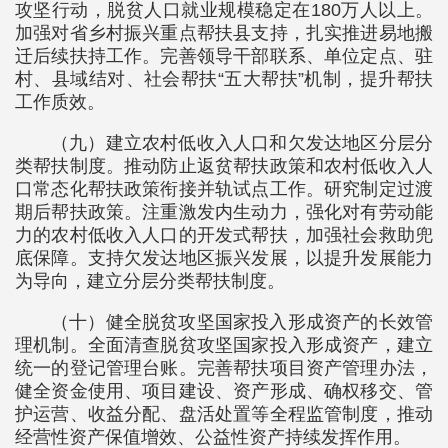
攻坚行动，脱贫人口就业规模稳定在180万人以上。
加强对省乡村振兴重点帮扶县支持，扎实推进易地搬
迁后续扶持工作。完善领导干部联系、单位定点、驻
村、县域结对、社会帮扶“五大帮扶”机制，提升帮扶
工作质效。
（九）建立农村低收入人口和欠发达地区分层分
类帮扶制度。推动防止返贫帮扶政策和农村低收入人
口常态化帮扶政策衔接并轨试点工作。研究制定过渡
期后帮扶政策。注重激发内生动力，强化对有劳动能
力的农村低收入人口的开发式帮扶，加强社会救助兜
底保障。支持欠发达地区振兴发展，以提升发展能力
为导向，建立分层分类帮扶制度。
（十）健全脱贫攻坚国家投入形成资产的长效管
理机制。全面清查脱贫攻坚国家投入形成资产，建立
统一的登记管理台账。完善帮扶项目资产管理办法，
健全资金使用、项目建设、资产形成、确权移交、管
护运营、收益分配、盘活处置等全程监管制度，推动
经营性资产保值增效、公益性资产持续发挥作用。