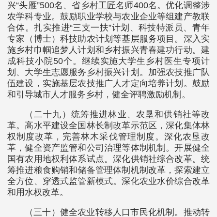
兴“头雁”500名、省乡村工匠名师400名。优化调整涉
农学科专业。鼓励职业学校与农业企业等组建产教联
合体。扎实推进“三支一扶”计划、科技特派员、青年
专家（博士）科技助农计划等基层服务项目。深入实
施乡村巾帼追梦人计划和乡村振兴青春建功行动。建
成科技小院50个。继续实施大学生乡村医生专项计
划、大学生志愿服务乡村振兴计划。加强农技推广队
伍建设，实施基层农技推广人才定向培养计划。鼓励
和引导城市人才服务乡村，健全评聘激励机制。
（二十九）统筹推进林业、农垦和供销社等改
革。高水平建设全国林长制改革示范区，深化集体林
权制度改革，完善林木采伐管理制度。深化农垦改
革，健全资产监管和公司治理等体制机制。开展健全
国有农用地权利体系试点。深化供销社综合改革。统
筹推进粮食购销和储备管理体制机制改革，探索建立
全方位、穿透式监管新模式。深化农业水价综合改革
和用水权改革。
（三十）健全农业转移人口市民化机制。推动转