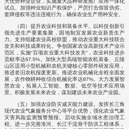
大优势种业企业，实施重大品种研发推广应用一体化
试点。加强种业知识产权保护，严厉打击假冒伪劣、
套牌侵权等违法违规行为，确保农业生产用种安全。
（四）提升农业科技和装备水平。以科技创新引
领先进生产要素集聚，因地制宜发展农业新质生产
力。支持组建农业高校联盟，推动农业重大科技联合
攻关和科技成果转化。争创国家农业高新技术产业示
范区，实施“百项农业重大科技攻关”，农业科技进步
贡献率达67.5%。加快大型高端智能农机装备、丘陵
山区适用小型机械和农机关键核心零部件研发应用，
推进老旧农机报废更新。推进农业机械化全程全面发
展，农作物耕种收综合机械化率达87%。大力发展智
慧农业，拓展人工智能、数据、低空等技术应用场
景。积极发展未来农业，谋划建设未来农业产业园。
（五）加强农业防灾减灾能力建设。发挥长三角
现代农业气象服务分中心等平台优势，强化农业气象
灾害风险监测预警预报。启动实施全域水患治理工
程。进一步完善淮河、长江干流骨干防洪工程体系，