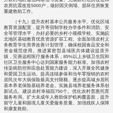
农房抗震改造5000户，做好因灾倒塌、损坏住房恢复
重建救助工作。
（十九）提升农村基本公共服务水平。优化区域
教育资源配置，提升寄宿制学校办学条件和消防、安
全等管理水平，办好必要的乡村小规模学校。实施皖
北地区基础教育优质资源扩容工程。全面加强农村义
务教育学生营养改善计划管理，确保校园食品安全和
资金规范使用。推进紧密型县域医共体建设提质升
级，完善远程医疗服务体系，85%以上乡镇卫生院和
社区卫生服务中心达到国家服务能力标准。加强农村
传染病防控和应急处置能力建设，深入开展全民健身
和爱国卫生运动。提高连续参保和当年零报销的农村
居民次年大病保险最高支付限额。逐步提高城乡居民
基本养老保险基础养老金。实施县域养老服务体系创
新试点。建设农村幸福院750个。优化农村普惠托育
服务布局。扩大未成年人救助保护机构覆盖面，提升
留守儿童和困境儿童关爱服务质量。加强残疾人保障
和康复救助。