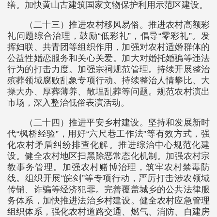
缮。加快黄山古建筑国家文物保护利用示范区建设。
（二十三）推进农村移风易俗。推进农村高额彩
礼问题综合治理，鼓励“低彩礼”，倡导“零彩礼”。发
挥妇联、共青团等组织作用，加强对农村适婚群体的
公益性婚恋服务和关心关爱。加大对婚托婚骗等违法
行为的打击力度。加强宗祠规范管理。持续开展整治
殡葬领域腐败乱象专项行动。持续整治人情攀比、大
操大办、厚葬薄养、散埋乱葬等问题。规范农村演出
市场，深入整治低俗表演活动。
（二十四）推进平安乡村建设。坚持和发展新时
代“枫桥经验”，用好“六尺巷工作法”等有效方式，强
化农村矛盾纠纷排查化解。推进综治中心规范化建
设。健全农村地区扫黑除恶常态化机制。加强农村宗
教事务管理。加强农村赌博治理，筑牢农村禁毒防
线。组织开展“皖剑”等专项行动，严厉打击涉农领域
传销、诈骗等经济犯罪。完善覆盖城乡的公共法律服
务体系，加快推进法治乡村建设。健全农村应急管理
组织体系，强化农村道路交通、燃气、消防、自建房