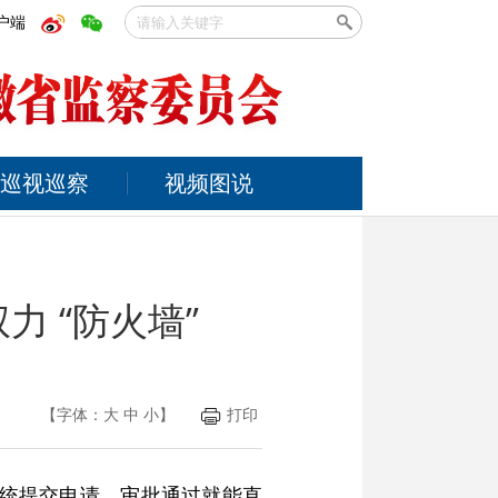
户端
巡视巡察
视频图说
 “防火墙”
【字体：
大
中
小
】
打印
系统提交申请，审批通过就能直