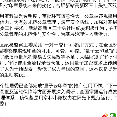
量子云”印章系统带来的变化，合肥新站高新区三十头社区
用流程缺乏透明度，审批环节随意性大，公章被违规挪
信力。为有效规范公章管理，筑牢安全防线，加强对基
委工作要求，新站高新区三十头社区纪委积极作为，在开
公章管理的规范性与安全性，为基层治理注入新活力。
高新区纪检监察工委采用“一对一交付＋培训”方式，在全区
社居委都能实现印章的可用、可管、可控。“量子云印章”的
克服了纸质审批流程慢易丢失篡改等不足，大幅缩短了审批
腿”，审批使用全流程录音录像，运用量子加密技术上传
了人为干预因素，降低了权力寻租的空间，这不仅是提
的生动实践。
3个社居委已全部完成“量子云印章”的推广使用工作。“下
意度及运维保障等方面开展深入调研，全面掌握运行成
理体系，确保基层用章和小微权力在阳光下规范运行。
委）