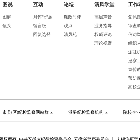
图说
互动
论坛
清风学堂
工作
图解
月评"e"题
廉政时评
高层声音
党风
镜头
留言板
观点
业务指导
审查
回复选登
清风苑
权威评论
信访
理论视野
组织
派驻
巡察
宣传
预防
高校
市县(区)纪检监察网站群
派驻纪检监察机构
院校企
版权所有 中共安徽省纪律检查委员会 安徽省监察委员会 | 未经许可禁