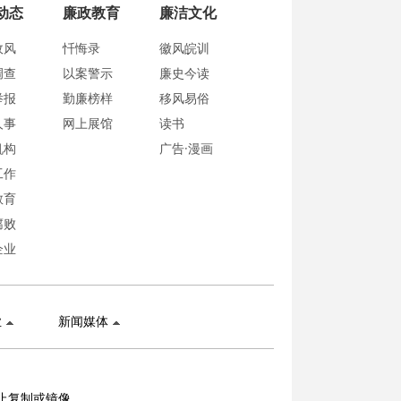
动态
廉政教育
廉洁文化
政风
忏悔录
徽风皖训
调查
以案警示
廉史今读
举报
勤廉榜样
移风易俗
人事
网上展馆
读书
机构
广告·漫画
工作
教育
腐败
企业
业
新闻媒体
止复制或镜像