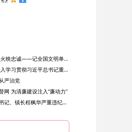
红土濉溪扬清风 文明薪火映忠诚——记全国文明单位、安徽省濉溪县纪委监委
省委常委会会议强调 深入学习贯彻习近平总书记重要讲话精神 以高质量党建引领高质量发展 梁言顺主持并讲话
从严治党
网 为清廉建设注入“廉动力”
绩溪县长安镇原党委副书记、镇长程枫华严重违纪违法被开除党籍和公职