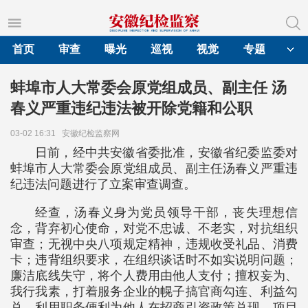
首页
审查
曝光
巡视
视觉
专题
蚌埠市人大常委会原党组成员、副主任 汤
春义严重违纪违法被开除党籍和公职
03-02 16:31
安徽纪检监察网
日前，经中共安徽省委批准，安徽省纪委监委对
蚌埠市人大常委会原党组成员、副主任汤春义严重违
纪违法问题进行了立案审查调查。
经查，汤春义身为党员领导干部，丧失理想信
念，背弃初心使命，对党不忠诚、不老实，对抗组织
审查；无视中央八项规定精神，违规收受礼品、消费
卡；违背组织要求，在组织谈话时不如实说明问题；
廉洁底线失守，将个人费用由他人支付；擅权妄为、
我行我素，打着服务企业的幌子搞官商勾连、利益勾
兑，利用职务便利为他人在招商引资政策兑现、项目