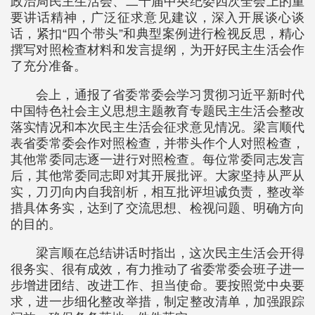
政治局民主生活会、二十届中央纪委四次全会上的重
要讲话精神，广泛征求意见建议，深入开展谈心谈
话，紧扣“四个带头”和典型案例进行检视反思，精心
撰写对照检查材料和发言提纲，为开好民主生活会作
了充分准备。
会上，通报了省委常委会学习贯彻习近平新时代
中国特色社会主义思想主题教育专题民主生活会整改
落实情况和本次民主生活会征求意见情况。梁言顺代
表省委常委会作对照检查，并带头作个人对照检查，
其他常委同志逐一进行对照检查。每位常委同志发言
后，其他常委同志即对其开展批评。大家坚持从严从
实，刀刃向内自我剖析，相互批评坦诚负责，整改举
措具体务实，达到了交流思想、检视问题、明确方向
的目的。
梁言顺在总结讲话时指出，这次民主生活会开得
很务实、很有成效，有力推动了省委常委会班子进一
步增进团结、改进工作、担当使命。要按照党中央要
求，进一步细化整改举措，制定整改清单，加强跟踪