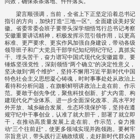
问效，确保条条落地、件件落实。
梁言顺强调，当前，全省上下正坚定沿着总书记
指引的方向，加快打造“三地一区”、全面建设美好安
徽。省委常委会班子要带头深学细悟笃行总书记考察
安徽重要讲话精神，积极发挥示范引领作用，以更高
标准、更严要求、更实作风加强自身建设，带动各级
领导班子和广大党员干部学纪知纪明纪守纪，真抓实
干、埋头苦干，奋力谱写中国式现代化安徽篇章。要
锤炼坚强党性，深刻领悟“两个确立”的决定性意义，
坚决做到“两个维护”，坚持不懈用习近平新时代中国
特色社会主义思想凝心铸魂，时时事事处处从政治上
看待和分析问题，在旗帜鲜明讲政治上走在前、作示
范。要敢于创先争优，聚焦科技创新、扩大内需、构
建现代化产业体系、进一步全面深化改革、高水平对
外开放、城乡融合发展、生态环境保护等，坚持在遵
规守纪中干事创业，认准了就大胆干，部署了就立即
干，在推动高质量发展上走在前、作示范，奋力推
动“三个往前赶”，使更多领域实现并跑领跑。要树牢
宗旨意识，带头践行正确政绩观，走好新时代群众路