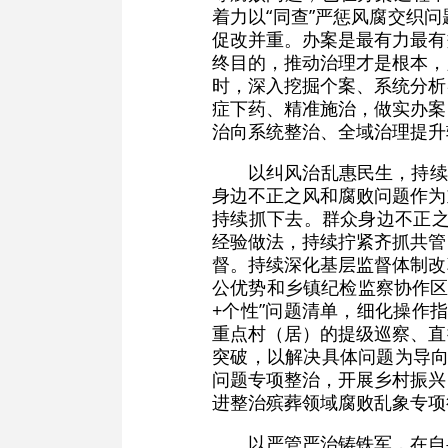
着力以“同查”严惩风腐交织问
促改并重。办案是最有力最有
终目的，推动治理才是根本，
时，深入挖掘个案、系统分析
症下药、精准施治，做实办案
治向系统整治、全域治理提升
以纠风治乱惠民生，持续
身边不正之风和腐败问题作为
持续抓下去。群众身边不正之
经验做法，持续拧紧齐抓共管
督。持续深化基层监督体制改
公优势和乡镇纪检监察协作区
+个性”问题清单，细化操作
重点村（居）的提级巡察、直
突破，以解决具体问题为导向
问题专项整治，开展乡村振兴
进整治殡葬领域腐败乱象专项
以严管严治铸铁军，在自