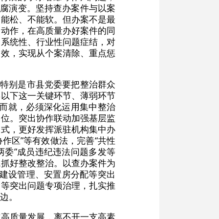
断风腐演变。坚持查办案件与以案
不能松、不能软。但办案不是最
定动作，在高质量办好案件的同
、系统性、行业性问题症结，对
功效，实现从个案清除、重点惩
委特别是市县党委要把整治群众
县以下这一关键环节、薄弱环节
蹴而就，必须深化运用集中整治
到位。突出协作联动加强基层监
模式，更好发挥派驻机构集中办
作区”等有效做法，完善“共性
两委”成员违纪违法问题多发等
域抓好整改整治。以查办案件为
田建设管理、安置房分配等突出
设等突出问题专项治理，扎实推
边。
作高质量发展，离不开一支高素