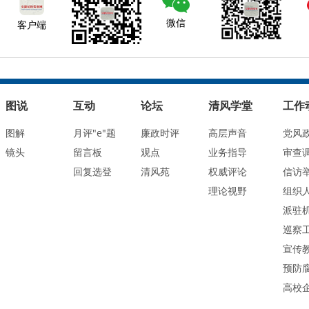
微信
客户端
图说
互动
论坛
清风学堂
工作
图解
月评"e"题
廉政时评
高层声音
党风
镜头
留言板
观点
业务指导
审查
回复选登
清风苑
权威评论
信访
理论视野
组织
派驻
巡察
宣传
预防
高校