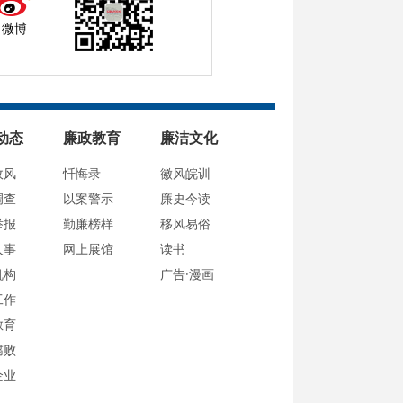
微博
动态
廉政教育
廉洁文化
政风
忏悔录
徽风皖训
调查
以案警示
廉史今读
举报
勤廉榜样
移风易俗
人事
网上展馆
读书
机构
广告·漫画
工作
教育
腐败
企业