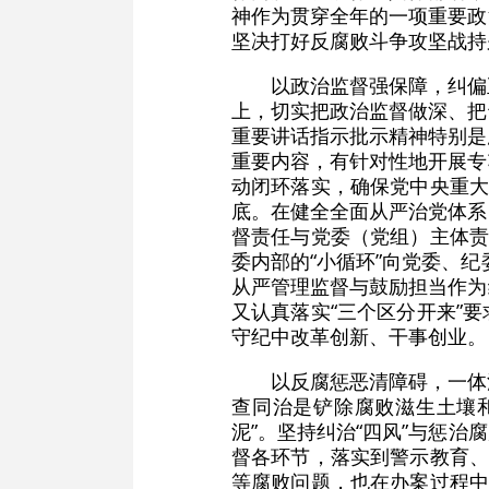
神作为贯穿全年的一项重要政
坚决打好反腐败斗争攻坚战持
以政治监督强保障，纠偏
上，切实把政治监督做深、把
重要讲话指示批示精神特别是
重要内容，有针对性地开展专
动闭环落实，确保党中央重大
底。在健全全面从严治党体系
督责任与党委（党组）主体责
委内部的“小循环”向党委、纪
从严管理监督与鼓励担当作为
又认真落实“三个区分开来”
守纪中改革创新、干事创业。
以反腐惩恶清障碍，一体
查同治是铲除腐败滋生土壤和
泥”。坚持纠治“四风”与惩
督各环节，落实到警示教育、
等腐败问题，也在办案过程中