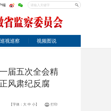
户端
巡视巡察
视频图说
一届五次全会精
正风肃纪反腐
【字体：
大
中
小
】
打印