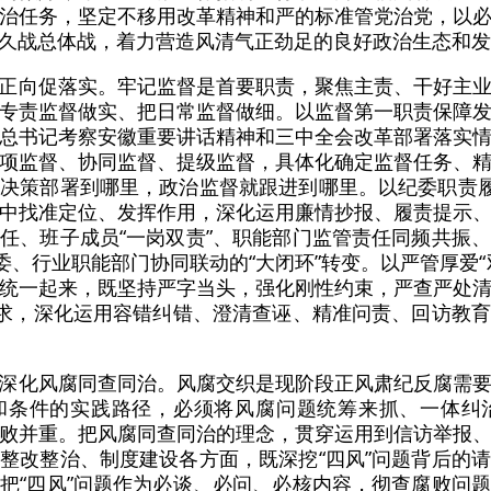
治任务，坚定不移用改革精神和严的标准管党治党，以
久战总体战，着力营造风清气正劲足的良好政治生态和发
正向促落实。牢记监督是首要职责，聚焦主责、干好主
专责监督做实、把日常监督做细。以监督第一职责保障
总书记考察安徽重要讲话精神和三中全会改革部署落实
项监督、协同监督、提级监督，具体化确定监督任务、
决策部署到哪里，政治监督就跟进到哪里。以纪委职责履
中找准定位、发挥作用，深化运用廉情抄报、履责提示
任、班子成员“一岗双责”、职能部门监管责任同频共振
委、行业职能部门协同联动的“大闭环”转变。以严管厚爱
统一起来，既坚持严字当头，强化刚性约束，严查严处
要求，深化运用容错纠错、澄清查诬、精准问责、回访教
深化风腐同查同治。风腐交织是现阶段正风肃纪反腐需
条件的实践路径，必须将风腐问题统筹来抓、一体纠治
治腐败并重。把风腐同查同治的理念，贯穿运用到信访举报
整改整治、制度建设各方面，既深挖“四风”问题背后的
把“四风”问题作为必谈、必问、必核内容，彻查腐败问