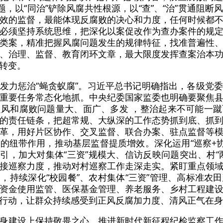
题，以“同治”铲除风腐共性根源，以“查”、“治”贯通阻
效的监督，最能体现反腐败的决心和力度，任何时候都
必须坚持系统思维，把深化以案促改作为查办案件的规
类案，精准把握风腐问题发生的规律特征，找准普遍性
、治理、监督、教育闭环文章，最大限度发挥查案治本
转变。
发力惩治“蝇贪蚁腐”。习近平总书记明确指出，各级党
重要任务常态化地抓。中央纪委国家监委也明确要聚焦
风和腐败问题量大、面广、多发 ，整治起来不可能一
的责任链条，把超常规、大纵深的工作态势抓到底、抓
革，用好片区协作、交叉监督、联合办案、驻点监督等
的纽带作用，推动基层监督提质增效。深化运用“巡察+协
指引，加大对集体“三资”规模大、信访反映问题突出、村“
接巡察力度，推动对村巡察工作走深走实。紧盯重点领
，持续深化“校园餐”、农村集体“三资”管理、高标准农
资金使用监管、医保基金管理、养老服务、乡村工程建
行动，让群众持续感受到正风反腐加力度、清风正气在身
身建设上保持敬畏之心。推进新时代新征程纪检监察工