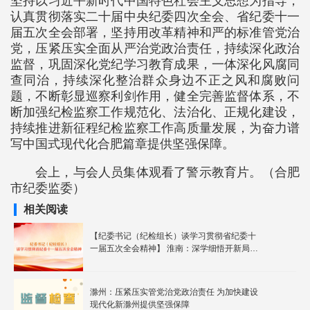
坚持以习近平新时代中国特色社会主义思想为指导，
认真贯彻落实二十届中央纪委四次全会、省纪委十一
届五次全会部署，坚持用改革精神和严的标准管党治
党，压紧压实全面从严治党政治责任，持续深化政治
监督，巩固深化党纪学习教育成果，一体深化风腐同
查同治，持续深化整治群众身边不正之风和腐败问
题，不断彰显巡察利剑作用，健全完善监督体系，不
断加强纪检监察工作规范化、法治化、正规化建设，
持续推进新征程纪检监察工作高质量发展，为奋力谱
写中国式现代化合肥篇章提供坚强保障。
会上，与会人员集体观看了警示教育片。（合肥
市纪委监委）
相关阅读
【纪委书记（纪检组长）谈学习贯彻省纪委十
一届五次全会精神】 淮南：​深学细悟开新局
忠诚履职谱新篇 推动新征程淮南纪检监察工作
再上新台阶
滁州：压紧压实管党治党政治责任 为加快建设
现代化新滁州提供坚强保障