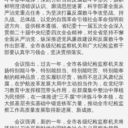
鲜明澄清错误认识、廓清思想迷雾，科学部署全面从
严治党重点任务，为坚决打赢反腐败斗争攻坚战、持
久战、总体战，以党的自我革命引领社会革命指明前
进方向、提供根本遵循。省纪委十一届五次全会深入
贯彻二十届中央纪委四次全会精神，对全省坚持不懈
全面从严治党，纵深推进党风廉政建设和反腐败斗争
作出部署。全市各级纪检监察机关和广大纪检监察干
部要认真学习领会，坚决贯彻落实。
会议指出，过去一年，全市各级纪检监察机关发
扬特别能斗争、特别能担当、特别能吃苦、特别能奉
献的精神品质，忠实履职尽责，驰而不息正风肃纪反
腐，在护航改革发展大局中主动担当作为，在党纪学
习教育中发挥模范带头作用，在群腐集中整治中厚植
为民情怀，在一体推进“三不腐”中淬炼斗争本领，在
大抓基层夯实基础中锻造铁军力量，推动全市纪检监
察工作高质量发展取得新进展、新成效。
会议强调，新的一年，全市各级纪检监察机关将