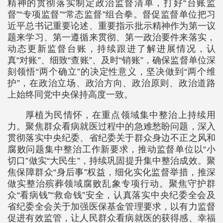
精神的贯彻落实制定政治监督清单，打好“台账监
督”“专项监督”“常态监督”组合拳。督促监督单位把习
近平总书记重要论述、重要指示批示精神作为第一议
题来学习、第一遵循来贯彻、第一政治要件来落实，
动态更新监督台账，持续跟进了解进展情况，认
真“对账”、细致“查账”、及时“销账”，确保监督单位深
刻领悟“两个确立”的决定性意义，坚决做到“两个维
护”，在政治立场、政治方向、政治原则、政治道路
上始终同党中央保持高度一致。
厚植为民情怀，在重点领域集中整治上持续用
力。聚焦群众看病就医过程中的急难愁盼问题，深入
贯彻落实中央纪委、省纪委关于群众身边不正之风和
腐败问题集中整治工作新要求，推动监督单位以“小
切口”做实“大民生”，持续巩固提升集中整治成效。聚
焦保障群众“身后事”权益，细化实化监督举措，推深
做实整治殡葬领域腐败乱象专项行动。聚焦守护群
众“看病钱”“救命钱”安全，认真落实中央纪委全会及
省纪委全会关于加强医保基金管理要求，以有力监督
促进有效监管，让人民群众看病就医的获得感、幸福