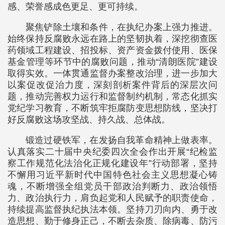
感、荣誉感成色更足、更可持续。
聚焦铲除土壤和条件，在执纪办案上强力推进。
始终保持反腐败永远在路上的坚韧执着，深挖彻查医
药领域工程建设、招投标、资产资金拨付使用、医保
基金管理等环节中的腐败问题，推动“清朗医院”建设
取得实效。一体贯通监督办案整改治理，进一步加大
以案促改促治力度，深刻剖析案件背后的深层次问
题，推动完善权力运行和监督制约机制，常态化抓实
党纪学习教育，不断筑牢拒腐防变思想防线，坚决打
好反腐败这场攻坚战、持久战、总体战。
锻造过硬铁军，在发扬自我革命精神上做表率。
认真落实二十届中央纪委四次全会作出开展“纪检监
察工作规范化法治化正规化建设年”行动部署，坚持
不懈用习近平新时代中国特色社会主义思想凝心铸
魂，不断增强全组党员干部政治判断力、政治领悟
力、政治执行力，肩负起党和人民赋予的职责使命，
持续提高监督执纪执法本领。坚持刀刃向内、勇于改
造思想、勤于修身正己，不断去杂质、除病毒、防污