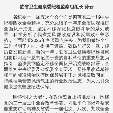
驻省卫生健康委纪检监察组组长 孙云
省纪委十一届五次全会全面贯彻落实二十届中央
纪委四次全会精神，充分总结了一年来全省纵深推进
全面从严治党、坚定不移深化反腐败斗争的系列成
果，科学分析了我省党风廉政建设和反腐败斗争形
势，全面部署2025年各项重点任务，为我们做好全年
工作指明了方向、提供了遵循。砥砺前行又一载，踔
厉奋发谱新章。新的一年，驻省卫生健康委纪检监察
组将以习近平总书记关于党的自我革命的重要思想为
指引，坚决贯彻坚定不移全面从严治党战略部署，全
面落实中央纪委及省纪委全会要求，坚持用改革精神
和严的标准惩治医疗医保领域不正之风和腐败问题，
持续推动营造风清气正的行业政治生态，为人民群众
健康提供坚强纪法保障。
胸怀“国之大者”，在政治监督上精准发力。围绕
党的二十届三中全会改革部署、习近平总书记考察安
徽重要讲话精神及省委十一届七次、八次、九次全会