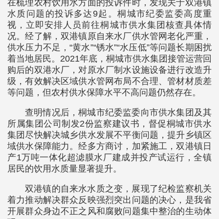
在梳理农村饮用水方面的投诉件时，发现关于双港镇
水质问题的投诉多达9起。桐城市纪委监委高度重
视，立即安排人员前往桐城市供水集团核查具体情
况。经了解，双港镇原自来水厂供水管网老化严重，
供水压力不足，“黄水”“锈水”“水压低”等问题长期困扰
着当地居民。2021年底，桐城市供水集团接管运营回
购后的双港水厂，对原水厂制水设施设备进行改造升
级，有效解决区域供水管网布局不合理、管材材质差
等问题，但农村供水保障水平不高问题仍然存在。
查明情况后，桐城市纪委监委向市供水集团及其
所属集团公司制发2份监察建议书，督促桐城市供水
集团尽快解决城乡供水发展不平衡问题，提升乡镇区
域供水保障能力。经多方商讨，加紧施工，双港镇日
产1万吨一体化超滤膜水厂建成并投产试运行，全镇
居民的饮用水质量显著提升。
双港镇的自来水水质之变，展现了纪检监察机关
着力推动解决群众反映强烈突出问题的决心，是我省
开展群众身边不正之风和腐败问题集中整治的生动体