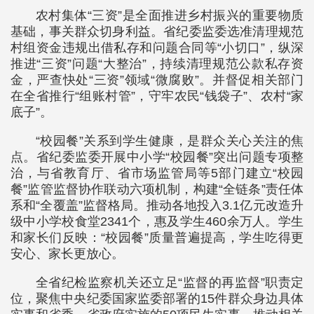
农村集体“三资”是全面推进乡村振兴的重要物质
基础，事关群众切身利益。省纪委监委选准清理规范
村组资金违规出借私存和问题合同等“小切口”，纵深
推进“三资”问题“大整治”，持续清理规范公款私存资
金，严查快处“三资”领域“微腐败”。并督促相关部门
在全省推行“组账村管”，守牢农民“钱袋子”、农村“家
底子”。
“校园餐”关系到学生健康，是群众关心关注的焦
点。省纪委监委开展中小学“校园餐”突出问题专项整
治，与省教育厅、省市场监管局等5部门建立“校园
餐”监管监督协作联动六项机制，构建“全链条”责任体
系和“全覆盖”监督格局。推动各地投入3.1亿元改造升
级中小学校食堂2341个，惠及学生460余万人。学生
和家长们反映：“校园餐”质量普遍提高，学生吃得更
安心、家长更放心。
全省纪检监察机关还立足“监督的再监督”职责定
位，聚焦中央纪委国家监委部署的15件群众身边具体