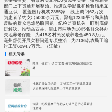
实事和省委、省政府实施的50项民生实事，推动相关
部门上下贯通开展整治。推进医学影像和检验结果互
通互认，覆盖医疗机构2385家，线上调阅62万次，
为患者节约支出5000余万元。聚焦12345平台和舆情
反映的群众急难愁盼问题，纪检监察机关一盯到底促
进解决。推动岳西县、潜山市两地为1865名群众补办
失地养老保险，为415名村民发放养老金450.8万元。
亳州督促开展欠薪问题专项整治，为7136名农民工追
讨工资6094.7万元。（江敏）
相关阅读
郎溪：做实“小切口”监督 推动惠民政策落到实
处
淮北矿业集团纪委：以“铁军卫士”党建品牌建
设引领保障纪检监察工作高质量发展
铜陵：纪检监察干部热议习近平总书记重要讲
话精神