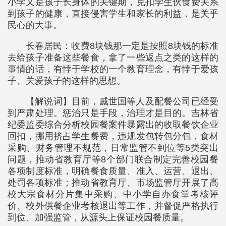
小学又是孩子长身体的关键期，克扣学生伙食费关系
到孩子的健康，直接侵害学生和家长的利益，是关乎
民心的大事。
长春居民：收费8块钱那一定是按照8块钱的标准
去给孩子准备这些餐食，拿了一些返点之类的这样的
事情的话，有悖于学校的一个教育理念，有悖于爱孩
子、关爱孩子的这样的思想。
【解说词】目前，戚世国等人及配餐公司已经受
到严肃处理。惩治只是手段，治理才是目的。吉林省
纪委监委综合分析校园餐案件暴露出的收取餐饮企业
回扣，挪用挤占学生餐费，违规发包转包分包，食材
采购、财务管理不规范，日常监管不到位等5类突出
问题，推动省教育厅等8个部门联合制定完善校园餐
各项制度标准，明确餐食质量、准入、运营、退出、
处罚各项标准；推动省教育厅、市场监管厅开展了高
校大宗食材分片集中采购、中小学自办食堂考核评
价、校外供餐企业考核退出等工作，并督促严格执行
到位、加强监管，从源头上保证校园餐质量。