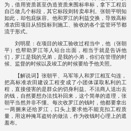
为，借用资质甚至伪造资质来围标串标，拿下工程后
自己做几个标段，其它标段则转卖牟利。张朝平明知
如此，却包庇纵容。他和罗江的利益交换，导致高标
准农田项目从招投标到施工、验收的各个监管环节都
流于形式。
刘明星：在项目的竣工验收过程当中，他（张朝
平）也帮助罗江等人站台出面，相当于就是告诉他
们，罗江是我的兄弟，是我的小弟，你们在管理的时
候、监督的时候以及竣工的时候要给予他关照。
【解说词】张朝平、马军等人和罗江相互勾连，
把高标准农田建设工程变成了小团体谋取私利的工
程，直接侵害的是群众的切身利益。不法商人送出去
的钱，自然要想办法找补回来，这个简单的道理，张
朝平当然并非不懂。每次收罗江的钱时，他都要拿出
一两捆来还给罗江，口头上要求他不能克扣工程质
量，用这种掩耳盗铃的做法，作为收钱时心理上的遮
羞布。