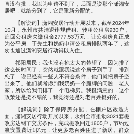
直没有批，我以为申请不到了，后面是说那个潇湘安
居吧，就给分到了，它是重新分配的。
【解说词】潇湘安居行动开展以来，截至2024年
10月，永州市共清退违规借租、转租公租房930户，
追回公租房欠缴租金2777.53万元，让公租房真正成
为公平房。于先生和奶奶申请公租房排队两年了，这
次也通过潇湘安居行动得以入住。
祁阳居民：我也没有抱太大的希望了，因为排了
这么长时间了，突然就跟我说这个房子到手了，排到
您了，说已经有一些人不符合条件，他们就把房子空
出来了。他们就考虑到我奶奶一个腿脚的问题，老人
家，所以给我们排了一个电梯房。我挺满意的，这个
政策还是挺不错的，我觉得还是对老百姓挺好的。
【解说词】除了保障房分配，在棚户区改造方
面，潇湘安居行动开展以来，永州全市推动3021套棚
改房达到了交房条件，完成棚改回迁1805户，节约过
渡安置费近1亿元，让更多老百姓住进了新居。群众