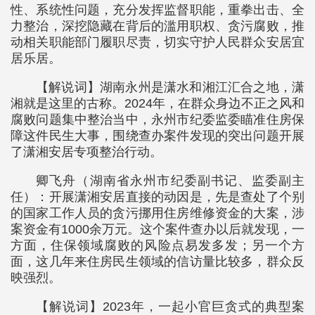
性、系统性问题，充分发挥监督职能，重拳出击、全
力整治，深挖隐藏在背后的滥用职权、贪污腐败，推
动相关职能部门履职尽责，切实守护人民群众安居宜
居乐居。
【解说词】湖南永州是潇水和湘江汇合之地，潇
湘就是这里的古称。2024年，在群众身边不正之风和
腐败问题集中整治当中，永州市纪委监委瞄准住房保
障这件民生大事，围绕查办案件发现的突出问题开展
了潇湘安居专项整治行动。
卿飞舟（湖南省永州市纪委副书记、监委副主
任）：开展潇湘安居直接的动因是，先是查处了个别
的国家工作人员的贪污挪用住房维修资金的大案，涉
案资金有1000余万元。这个案件查办以后就发现，一
方面，住保领域腐败的风险点易发多发；另一个方
面，这几年来住房民生领域的信访量比较多，群众反
映强烈。
【解说词】2023年，一起小官巨贪式的典型案