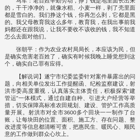
马军：老百姓辛勤劳动，挣了钱是地里面长出来
的，干干净净的，就像水稻、小麦一样，剥了壳里面
都是雪白的。我们挣这个钱，你再怎么剥，它都是黑
的。我父母教育我这么多年，教育我，在我出事前我
妈都还在跟我说，让我不要收不该收的钱，我不知道
怎么去面对他们。
张朝平：作为农业农村局局长，本应该为民，但
是确实危害老百姓了，确实有时候我晚上睡觉想到这
个，确实自己罪有应得。
【解说词】遂宁市纪委监委针对案件暴露出的问
题，向相关单位发出工作提醒函、纪检监察建议，射
洪市委高度重视，认真落实主体责任，积极探索“建
管运”一体模式，通过自建自种、引进大户经营等举
措，切实保障高标准农田规划、建设、管护工作高质
量开展。射洪市对全市3600多个田块一一制作了台
账，让每块田的位置、面积、施工方、存在问题、整
改进度等信息都清晰可查，把惠民生、暖民心、顺民
意的工作做到群众心坎上。