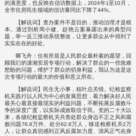
的满意度，也反映在信访数据上，2024年1至10月，
全市住房民生领域的信访量同比下降了44%。
【解说词】查办案件不是目的，推动治理才是根
本。通过剖析周小健、赵艳云案暴露出来的典型问
题，举一反三推动系统整改，让更多群众从中得到了
实实在在的好处。
卿飞舟：住有所居是人民群众最朴素的愿望，回
顾我们的潇湘安居专项行动，解决了群众的一些急难
愁盼的问题，维护了群众的切身利益，我认为这是这
次专项行动的最大的价值和意义所在。
【解说词】民生无小事，枝叶总关情。纪检监察
机关践行以人民为中心的发展思想，着力解决好人民
最关心最直接最现实的利益问题，不断拓展反腐败斗
争的深度广度，以实际成效取信于民。党的二十大以
来，各级纪检监察机关共查处群众身边不正之风和腐
败问题76.8万件、处分62.8万人，移送检察机关2万
人，让群众真切感到正风反腐加力度、清风正气在身