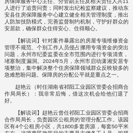
房保障服务中心主任、分管副主任及相关责任人共11
人进行了追责问责；同时发出纪检监察建议，推动东
安县住房保障服务中心建立健全相关管理制度，推出
人防加技防模式，完善监督制约机制，守护好群众的
安居款，确保群众住得安心、住得顺心。
【解说词】针对案件暴露出的房屋专项维修资金
管理不规范、个别工作人员侵占挪用专项资金的突出
问题，永州市纪委监委在全市范围内进行专项清查，
堵塞制度漏洞。2024年5月，永州市启动潇湘安居专
项整治，集中解决整个住房保障领域群众反映较多的
急难愁盼问题。保障房的分配公平就是重点之一。
赵艳云（时任湖南省祁阳工业园区管委会招商合
作局局长）：我非常后悔，借这次机会给他们退了
好。
【解说词】赵艳云曾任祁阳工业园区管委会招商
合作局局长，负责园区公租房的管理分配工作。该园
区有4个公租房小区，共1800多套房源，每套50平米