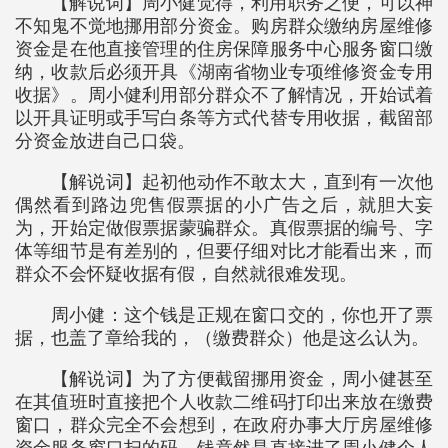
【解说词】周小健觉得，利用职务之便，可以神
不知鬼不觉地挪用部分资金。购房群众缴纳房屋维修
资金是在他直接管理的住房保障服务中心服务窗口缴
纳，收款后必须开具《湖南省物业专项维修资金专用
收据》。周小健利用部分群众不了解情况，开始试着
以开具证明或手写白条等方式代替专用收据，截留部
分资金放进自己口袋。
【解说词】起初他动作不敢太大，直到有一次他
偶然看到路边兜售假票据的小广告之后，就胆大妄
为，开始定做假票据蒙骗群众。真假票据的编号、字
体等细节是有差别的，但要仔细对比才能看出来，而
群众不会怀疑收据有假，自然就很难发现。
周小健：这个钱是正规在窗口交的，你也开了票
据，也盖了章给我的，（缴费群众）他是这么认为。
【解说词】为了方便截留挪用资金，周小健甚至
在其值班时直接把个人收款二维码打印出来放在缴费
窗口，群众完全不会想到，在政府办事大厅房屋维修
资金服务窗口扫的码，钱竟然是直接进了周小健个人