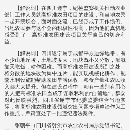
【解说词】在四川遂宁，纪检监察机关推动农业
部门工作人员就高标准农田项目的建设，和当地农民
一起开院坝会，面对面交流，已经形成了工作惯例。
当地农民参与这个会的积极性很高，因为他们真切地
感受到了，高标准农田建设项目关乎自己的切身利
益。
【解说词】四川遂宁属于成都平原边缘地带，有
不少山地丘陵，土地坡度大，地块既小又分散，灌溉
靠天吃饭，耕作困难。而高标准农田建设所到之处，
将分散的地块改为集中连片，能实现机械化耕作，配
套水利设施能帮助农田旱涝保收，粮食产量和农民收
入都大大提升。但在建设过程中，却有一些别有用心
的人把高标准农田当成了谋取私利的“自留地”，群众
对此反映强烈。四川省遂宁市纪委监委结合当地实
际，将高标准农田建设领域突出问题专项整治作为工
作重点，严肃查处了一批违纪违法案件。
张朝平（四川省射洪市农业农村局原党组书记、