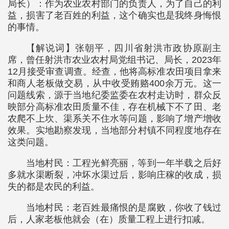
局长）：作为农业农村部门的负责人，为了自己的利
益，损害了老百姓的利益，这个确实也是我终身悔恨
的事情。
【解说词】张朝平，四川省射洪市政协原副主
席，曾任射洪市农业农村局党组书记、局长，2023年
12月接受审查调查。经查，他将高标准农田项目拿来
和商人老板做交易，从中收受贿赂400余万元。这一
问题线索，源于当地纪委监委在农村走访时，群众反
映部分高标准农田质量不佳，存在机械下不了田、老
农爬不上坎、渠系关不住水等问题，影响了增产增收
效果。实地勘察发现，当地部分村镇不同程度地存在
这类问题。
当地村民：工程光鲜亮丽，等到一年半载之后好
多就水渠断裂，冲坏水渠过后，影响庄稼的收成，损
失的都是农民的利益。
当地村民：老百姓最痛恨的是腐败，你收了钱过
后，人家老板他就会（在）质量工程上进行扣减。