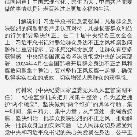
话同期声】中国式现代化，民生为大，中国共产党要
做的事情就是让老百姓过上更加幸福的生活。
【解说词】习近平总书记反复强调，凡是群众反
映强烈的问题都要严肃认真对待，凡是损害群众利益
的行为都要坚决纠正。在二十届中央纪委三次全会
上，习近平总书记对整治群众身边不正之风和腐败问
题作出重要指示，要求惩治蝇贪蚁腐，让群众有更多
获得感。中央纪委国家监委坚决贯彻党中央的决策部
署，2024年4月在全国部署开展群众身边不正之风和
腐败问题集中整治，要求坚持正风反腐一起抓，确保
取得实实在在的成效，切实增强人民群众的获得感。
何树宏（中央纪委国家监委党风政风监督室副主
任）：纪检监察机关把开展集中整治，作为坚定拥
护“两个确立”、坚决做到“两个维护”的具体行动，集
中时间、集中精力、集中力量，从严查处一批蝇贪蚁
腐，坚决纠治一批群众反映强烈的不正之风，推动解
决一批群众身边的实际问题，让人民群众切身感受到
党中央和习近平总书记的关心关爱就在身边，公平正