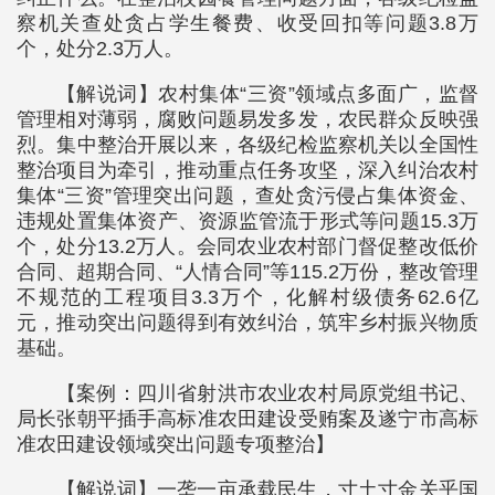
察机关查处贪占学生餐费、收受回扣等问题3.8万
个，处分2.3万人。
【解说词】农村集体“三资”领域点多面广，监督
管理相对薄弱，腐败问题易发多发，农民群众反映强
烈。集中整治开展以来，各级纪检监察机关以全国性
整治项目为牵引，推动重点任务攻坚，深入纠治农村
集体“三资”管理突出问题，查处贪污侵占集体资金、
违规处置集体资产、资源监管流于形式等问题15.3万
个，处分13.2万人。会同农业农村部门督促整改低价
合同、超期合同、“人情合同”等115.2万份，整改管理
不规范的工程项目3.3万个，化解村级债务62.6亿
元，推动突出问题得到有效纠治，筑牢乡村振兴物质
基础。
【案例：四川省射洪市农业农村局原党组书记、
局长张朝平插手高标准农田建设受贿案及遂宁市高标
准农田建设领域突出问题专项整治】
【解说词】一垄一亩承载民生，寸土寸金关乎国