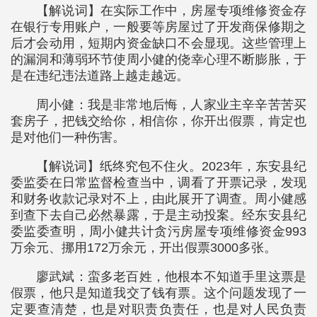
【解说词】在实际工作中，房屋专项维修资金存
在银行专用账户，一般要等房屋过了开发商保修期之
后才会动用，短期内资金缺口不会显现。这些管理上
的漏洞和薄弱环节使周小健的侥幸心理不断膨胀，于
是在违纪违法道路上越走越远。
周小健：我是非常地后悔，人家业主辛辛苦苦买
套房子，把钱交给你，相信你，你开出假票，肯定也
是对他们一种伤害。
【解说词】纸终究包不住火。2023年，东安县纪
委监委在日常监督检查当中，调看了开票记录，发现
和财务收款记录对不上，由此展开了调查。周小健感
到查下去自己必然暴露，于是主动投案。经东安县纪
委监委查明，周小健共计贪污房屋专项维修资金993
万余元、挪用172万余元，开出假票3000多张。
廖武斌：蛮多老百姓，他根本不知道手里这票是
假票，他只是知道我交了钱有票。这个问题发现了一
定要查清楚，也是对职责负责任，也是对人民负责