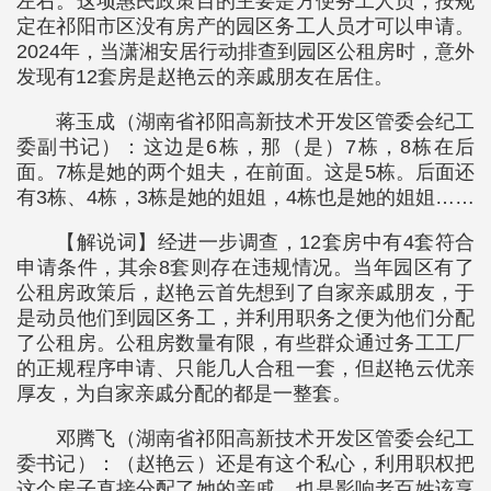
左右。这项惠民政策目的主要是方便务工人员，按规
定在祁阳市区没有房产的园区务工人员才可以申请。
2024年，当潇湘安居行动排查到园区公租房时，意外
发现有12套房是赵艳云的亲戚朋友在居住。
蒋玉成（湖南省祁阳高新技术开发区管委会纪工
委副书记）：这边是6栋，那（是）7栋，8栋在后
面。7栋是她的两个姐夫，在前面。这是5栋。后面还
有3栋、4栋，3栋是她的姐姐，4栋也是她的姐姐……
【解说词】经进一步调查，12套房中有4套符合
申请条件，其余8套则存在违规情况。当年园区有了
公租房政策后，赵艳云首先想到了自家亲戚朋友，于
是动员他们到园区务工，并利用职务之便为他们分配
了公租房。公租房数量有限，有些群众通过务工工厂
的正规程序申请、只能几人合租一套，但赵艳云优亲
厚友，为自家亲戚分配的都是一整套。
邓腾飞（湖南省祁阳高新技术开发区管委会纪工
委书记）：（赵艳云）还是有这个私心，利用职权把
这个房子直接分配了她的亲戚，也是影响老百姓该享