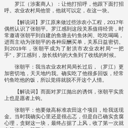
罗江（涉案商人）：让他打招呼，他跟下面打招
呼。农业农村局他管，他就可以定，在这一块。
【解说词】罗江原来做过些涉农小工程，2017年
偶然认识了张朝平。罗江感到这段关系值得经营，时
常邀请张朝平到自建的鱼塘去钓鱼休闲、吃吃喝喝，
进而主动为张朝平的各种应酬买单，关系日益密切。
到2019年，张朝平成为了射洪市农业农村局“一把
手”，罗江感到，放长线钓的大鱼到了收线的时候。
张朝平：我当农业农村局局长过后，（罗江）更
加密切地，天天地约我。确实吃了他很多回饭，经常
钓鱼吃他的饭，所以觉得就脱不开这个人情。
【解说词】而面对罗江抛出的诱饵，张朝平实质
上也是愿者上钩。
张朝平：他要做高标准农田这个项目，给我送现
金。当时我确实心里还是很忐忑，但是自己确实贪腐
心理，贪财这一块，最终占据了上风，收了第一次就