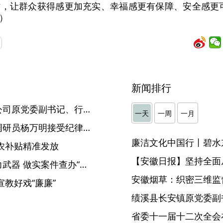
，让群众获得感更加充实、幸福感更有保障、安全感更
）
新闻排行
铜陵农村商业银行股份有限公司原党委副书记、行长王琴接受纪律审查和监察调查
一天
一周
一月
寿县水利局原副局长、四级调研员杨万明接受纪律审查和监察调查
廉洁文化中国行丨碧水
农补贴精准发放
【安徽日报】坚持全面
东至：用好纪检监察建议有力武器 做实案件查办“后半篇文章”
安徽烟草：织密三维监督
教好戏“廉廉”
省委十一届十二次全会