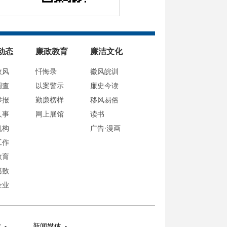
动态
廉政教育
廉洁文化
政风
忏悔录
徽风皖训
调查
以案警示
廉史今读
举报
勤廉榜样
移风易俗
人事
网上展馆
读书
机构
广告·漫画
工作
教育
腐败
企业
业
新闻媒体