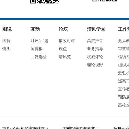
图说
互动
论坛
清风学堂
工作
图解
月评"e"题
廉政时评
高层声音
党风
镜头
留言板
观点
业务指导
审查
回复选登
清风苑
权威评论
信访
理论视野
组织
派驻
巡察
宣传
预防
高校
市县(区)纪检监察网站群
派驻纪检监察机构
院校企