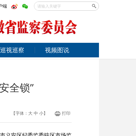
户端
巡视巡察
视频图说
安全锁”
【字体：
大
中
小
】
打印
陵市义安区纪委监委驻区市场监