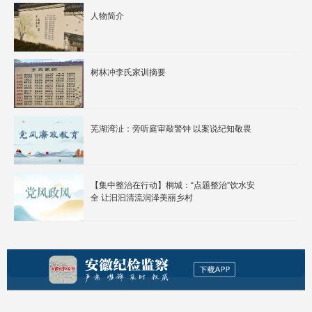
人物简介
树林冲李氏家训摘要
芜湖湾沚：旁听庭审敲警钟 以案说纪知敬畏
【集中整治在行动】桐城：“点题整治”饮水安
全 让汩汩清流润泽美丽乡村