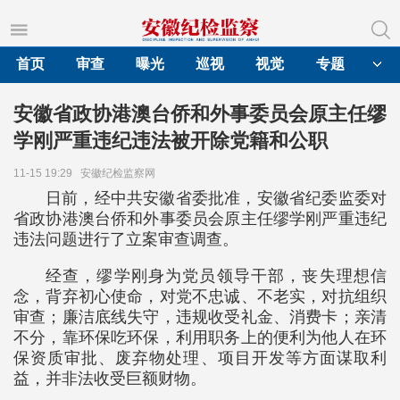
首页
审查
曝光
巡视
视觉
专题
安徽省政协港澳台侨和外事委员会原主任缪
学刚严重违纪违法被开除党籍和公职
11-15 19:29
安徽纪检监察网
日前，经中共安徽省委批准，安徽省纪委监委对
省政协港澳台侨和外事委员会原主任缪学刚严重违纪
违法问题进行了立案审查调查。
经查，缪学刚身为党员领导干部，丧失理想信
念，背弃初心使命，对党不忠诚、不老实，对抗组织
审查；廉洁底线失守，违规收受礼金、消费卡；亲清
不分，靠环保吃环保，利用职务上的便利为他人在环
保资质审批、废弃物处理、项目开发等方面谋取利
益，并非法收受巨额财物。