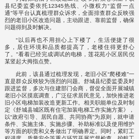
县纪委监委依托12345热线、小微权力“监督一点
通”等平台认真梳理群众诉求，全面排查群众反映强
烈的老旧小区改造问题，主动跟进、靠前监督，确保
问题得到及时解决。
“以后再也不用担心上下楼了，生活便捷了很
多，居住环境和品质都提高了，老楼住得更舒心
了。”看着已经完成调试的电梯，莲花苑小区居民倪
某竖起大拇指点赞。
此前，该县通过梳理发现，老旧小区“爬楼难”一
直是群众反映较为强烈的问题。舒城县纪委监委及时
跟进监督，多次与住建部门会商，督促全面开展城镇
老旧小区摸底调查，广泛征求居民意见，加快推进老
旧小区电梯加装改造更新工作。相关职能单位及时制
定《舒城县城区既有住宅加装电梯工作实施方案》，
以“政府引导、居民自愿、共同协商”为原则，就申请
条件、实施主体、实施步骤、补助标准以及使用维护
等方面的职责和义务做出了明确界定。同时，紧盯工
程进度、质量安全等重点环节开展监督检查，护航工