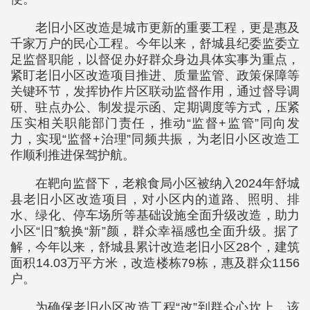
老旧小区改造是城市更新的重要工程，更是惠及
千家万户的民心工程。今年以来，舒城县纪委监委立
足监督职能，以督促办好群众身边具体实事为重点，
紧盯老旧小区改造项目推进、质量监管、政策保障等
关键环节，发挥协作片区联动监督作用，通过督导调
研、驻点办公、制发提示函、定期调度等方式，压紧
压实相关职能部门责任，推动“监督+监管”同向发
力，实现“监督+治理”同频共振，为老旧小区改造工
作顺利推进保驾护航。
在靶向监督下，老粮食局小区被纳入2024年舒城
县老旧小区改造项目，对小区内的道路、照明、排
水、绿化、停车场所等基础设施全面升级改造，助力
小区“旧”貌换“新”颜，群众幸福感也全面升级。据了
解，今年以来，舒城县累计改造老旧小区28个，建筑
面积14.03万平方米，改造楼栋79栋，惠及群众1156
户。
为确保老旧小区改造工程“改”到群众心坎上，该