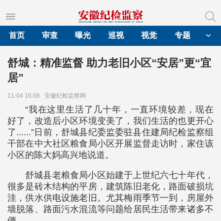
首页
审查
曝光
巡视
视觉
专题
舒城：精准监督 助力老旧小区“安居”更“宜
居”
11-04 16:06
安徽纪检监察网
“我在这里生活了几十年，一直环境较差，现在
好了，改造后小区环境变美了，我们生活的也更开心
了......”日前，舒城县纪委监委驻县住建局纪检监察组
干部在中大社区粮食局小区开展监督走访时，家住该
小区的陈大妈高兴地说道。
舒城县老粮食局小区始建于上世纪六七十年代，
很多是砖木结构的平房，建筑陈旧老化，路面破损坑
洼，供水供电设施老旧。尤其梅雨季节一到，房屋外
墙脱落、路面污水混流等问题给居民生活带来诸多不
便。