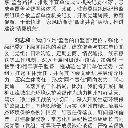
享”监督路径，推动市直单位成立机关纪委44家，形
成全覆盖监督网络体系。比如，驻市委组织部纪检监
察组联合被监督单位机关纪委，开展党建铸廉、教育
促廉、干部悟廉、家风助廉等“四廉共育”活动，推进
建设“清廉机关”。
刘志和：
我们立足“监督的再监督”定位，强化上
级纪委对下级党组织的监督，建立健全与驻在单位党
委（党组）日常沟通、定期会商、情况通报、线索移
送等工作机制，深入开展同级谈心谈话，加强对“一
把手”和领导班子监督，推动驻在部门单位党委（党
组）扛起主体责任，并向其下级党组织层层传导压
力，压实主体责任，形成“两个责任”同向发力、联动
贯通、一体落实的工作格局。比如，我们将开展护航
柳江流域生态环境保护监督作为助力柳州打好蓝天、
碧水、净土保卫战的“小切口”，深入开展生态环境保
护监督工作，围绕职能部门落实《柳州市柳江流域生
态环境保护条例》情况，盯责任保落实、盯问题纠偏
差、盯短板促整改，常态化开展纪检监察组组长与同
级党委（党组）领导班子成员谈心谈话，严格监督执