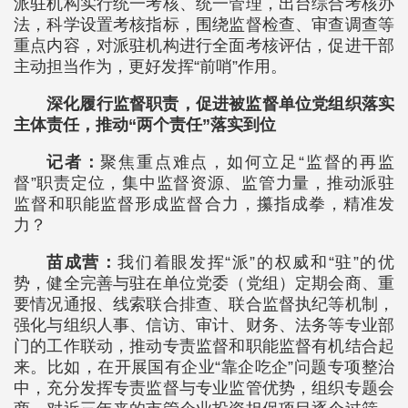
派驻机构实行统一考核、统一管理，出台综合考核办
法，科学设置考核指标，围绕监督检查、审查调查等
重点内容，对派驻机构进行全面考核评估，促进干部
主动担当作为，更好发挥“前哨”作用。
深化履行监督职责，促进被监督单位党组织落实
主体责任，推动“两个责任”落实到位
记者：
聚焦重点难点，如何立足“监督的再监
督”职责定位，集中监督资源、监管力量，推动派驻
监督和职能监督形成监督合力，攥指成拳，精准发
力？
苗成营：
我们着眼发挥“派”的权威和“驻”的优
势，健全完善与驻在单位党委（党组）定期会商、重
要情况通报、线索联合排查、联合监督执纪等机制，
强化与组织人事、信访、审计、财务、法务等专业部
门的工作联动，推动专责监督和职能监督有机结合起
来。比如，在开展国有企业“靠企吃企”问题专项整治
中，充分发挥专责监督与专业监管优势，组织专题会