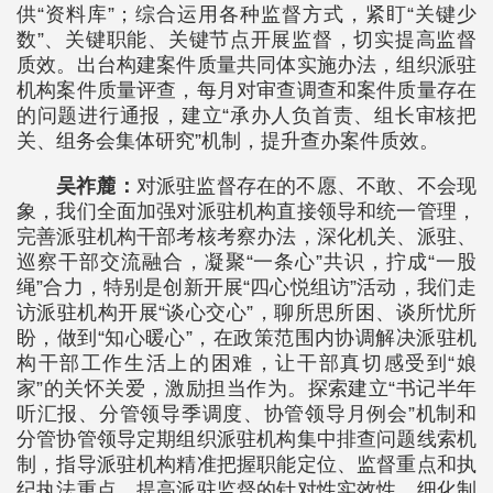
供“资料库”；综合运用各种监督方式，紧盯“关键少
数”、关键职能、关键节点开展监督，切实提高监督
质效。出台构建案件质量共同体实施办法，组织派驻
机构案件质量评查，每月对审查调查和案件质量存在
的问题进行通报，建立“承办人负首责、组长审核把
关、组务会集体研究”机制，提升查办案件质效。
吴祚麓：
对派驻监督存在的不愿、不敢、不会现
象，我们全面加强对派驻机构直接领导和统一管理，
完善派驻机构干部考核考察办法，深化机关、派驻、
巡察干部交流融合，凝聚“一条心”共识，拧成“一股
绳”合力，特别是创新开展“四心悦组访”活动，我们走
访派驻机构开展“谈心交心”，聊所思所困、谈所忧所
盼，做到“知心暖心”，在政策范围内协调解决派驻机
构干部工作生活上的困难，让干部真切感受到“娘
家”的关怀关爱，激励担当作为。探索建立“书记半年
听汇报、分管领导季调度、协管领导月例会”机制和
分管协管领导定期组织派驻机构集中排查问题线索机
制，指导派驻机构精准把握职能定位、监督重点和执
纪执法重点，提高派驻监督的针对性实效性。细化制