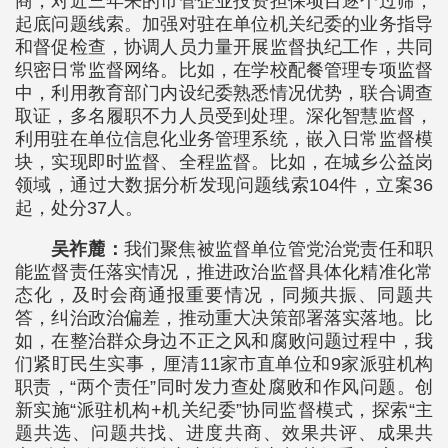
商，对近三年来的市管企业投资担保项目逐个过筛，
起底问题线索。加强对驻在单位机关纪委的业务指导
和督促检查，协调人员力量开展监督执纪工作，共同
织密日常监督网络。比如，在学校配餐管理专项监督
中，利用教育部门内设纪委熟悉情况优势，联合调查
取证，多名履职不力人员受到处理。深化智慧监督，
利用驻在单位信息化业务管理系统，嵌入日常监督模
块，实现即时监督、全程监督。比如，在城乡公益岗
领域，通过大数据分析发现问题线索104件，立案36
起，处分37人。
吴祚麓：
我们聚焦被监督单位管党治党责任和职
能监督责任落实情况，推进政治监督具体化精准化常
态化，及时会商通报重要情况，同频共振、同题共
答，纠治政治偏差，推动重大决策部署落实落地。比
如，在整治群众身边不正之风和腐败问题过程中，我
们紧盯民生实事，厘清11家市直单位和9家派驻机构
职责，“两个责任”同时发力查处腐败和作风问题。创
新实施“派驻机构+机关纪委”协同监督模式，探索“主
题共选、问题共找、进度共商、效果共评、成果共