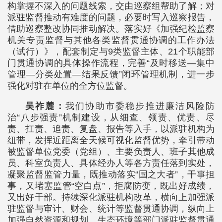
构掌握不深入的问题线索，交由巡察组帮助了解；对
派驻监督推动有难度的问题，必要时写入巡察报告，
借助巡察整改协同推动解决。落实好《加强纪检监察
机关专责监督与其他各类监督贯通协调的工作办法
（试行）》，配套制定与9类监督主体、21个职能部
门贯通协调的具体操作流程，完善“及时移送—集中
管理—分类处置—结果反馈”闭环管理机制，进一步
强化对驻在单位的全方位监督。
吴祚麓：
我们协助市委稳步推进廉洁风险防
治“八步强责”机制建设，从细查、领责、优责、尽
责、扛责、追责、复盘、报告等入手，以派驻机构为
纽带，发挥近距离全天候可视化监督优势，牵引带动
被监督单位党委（党组）、主要负责人、班子其他成
员、科室负责人、具体经办人等各方责任落到实处，
凝聚监督监管力量，既推动落实“国之大者”，干事担
事，又堵塞监管“空白点”，拒腐防变，既出好成绩，
又出好干部。持续深化派驻机构改革，横向上加强派
驻监督与审计、财会、统计等监督贯通协调，纵向上
加强自然资源和规划、生态环境等部门派驻监督贯通