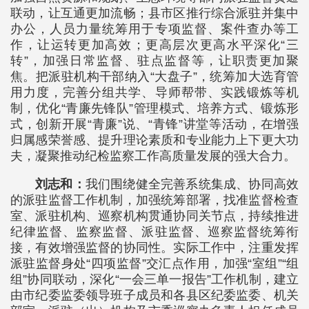
联动，让互通更加流畅；县市区推行综合派驻并集中
办公，人员力量统筹用于专项监督、案件查办等工
作，让运转更加高效；更高层次更高水平深化“三
转”，加强日常监督、驻点监督等，让职责更加聚
焦。把派驻机构干部纳入“大盘子”，统筹加大选育管
用力度，完善分组共学、导师帮带、实践锻炼等机
制，优化“青廉先锋队”管理模式、培养方式、锻炼形
式，创新开展“青廉”说、“青锋”讲堂等活动，在增强
归属感荣誉感、提升理论素质和专业能力上下更大功
夫，凝聚推动纪检监察工作高质量发展的强大合力。
刘志和：
我们围绕健全完善系统集成、协同高效
的派驻监督工作机制，加强统筹部署，找准监督检查
室、派驻机构、巡察机构贯通协同关节点，持续推进
纪律监督、监察监督、派驻监督、巡察监督统筹衔
接，有效增强监督的协同性。实际工作中，注重发挥
派驻监督身处“四项监督”交汇点作用，加强“室组”“组
组”协同联动，深化“一会三单一报告”工作机制，建立
由市纪委监委领导班子成员和各县区纪委监委、机关