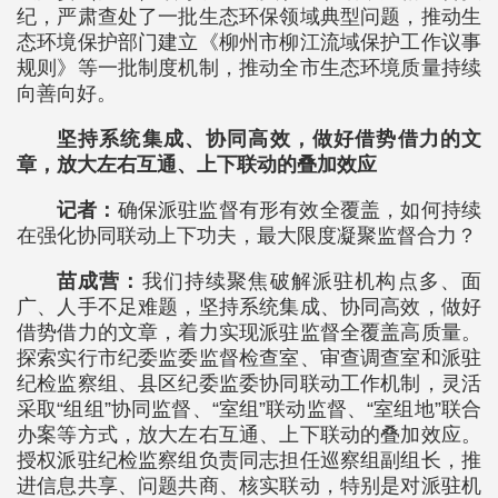
纪，严肃查处了一批生态环保领域典型问题，推动生
态环境保护部门建立《柳州市柳江流域保护工作议事
规则》等一批制度机制，推动全市生态环境质量持续
向善向好。
坚持系统集成、协同高效，做好借势借力的文
章，放大左右互通、上下联动的叠加效应
记者：
确保派驻监督有形有效全覆盖，如何持续
在强化协同联动上下功夫，最大限度凝聚监督合力？
苗成营：
我们持续聚焦破解派驻机构点多、面
广、人手不足难题，坚持系统集成、协同高效，做好
借势借力的文章，着力实现派驻监督全覆盖高质量。
探索实行市纪委监委监督检查室、审查调查室和派驻
纪检监察组、县区纪委监委协同联动工作机制，灵活
采取“组组”协同监督、“室组”联动监督、“室组地”联合
办案等方式，放大左右互通、上下联动的叠加效应。
授权派驻纪检监察组负责同志担任巡察组副组长，推
进信息共享、问题共商、核实联动，特别是对派驻机