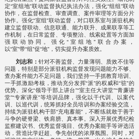
定“室组地”联动监督执纪执法办法，强化“组组”联动
协作，在监督检查、审查调查、案件审理等方面分片
协作。强化“室组”联动监督，对口联系室与派驻机构
建立监督联动、信息联通、能力联升、成果联享等工
作机制，在日常监督、专项整治、线索处置等方面加
强联动协同。强化“室组地”联合办案，
以“室”带“组”促“地”，切实提升办案质效。
刘志和：
针对不善监督、力量薄弱、质效不佳等
问题，特别是部分派驻机构监督发现问题能力不够、
查办案件能力不足问题，我们坚持一手抓教育培训、
一手抓激励考核，推动充分发挥“派”的权威和“驻”的
优势。深化“领导干部上讲台”“室主任大讲堂”“青廉讲
堂”“专家讲座”等培训品牌，强化以干代训、以案代
训、以巡代训，统筹抓好全员培训和办案经验交流，
持续为派驻机构干部“充电蓄能”，不断练就敢于善于
斗争的硬脊梁、铁肩膀、真本事。深入开展优秀纪检
监察建议书、优秀监督项目、优秀办案能手等评选活
动，营造比学赶超、争先创优的浓厚氛围。同时，对