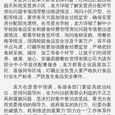
园天和苑安置房小区，袁方详细了解安置房分配环节
突出问题专项清理整治推进情况，询问小区户型、分
配等情况，要求有关方面加强全过程监管，确保安置
房分配阳光透明。在市星光学校，袁方详细了解中小
学校园食品安全和膳食经费管理突出问题专项整治进
展情况，察看学校食堂环境，询问食材采购、用餐价
格等情况，强调校园食品安全涉及千家万户，容不得
半点马虎，叮嘱学校要加强膳食经费监管，严格把控
食材采购、储存、加工等各个环节，让孩子们吃得营
养、健康、放心。安徽易膳餐饮管理有限公司为该市
部分中小学提供配餐服务，袁方察看企业蔬菜加工
区、蒸饭间等区域，叮嘱企业负责人要严格执行食品
行业生产标准，严防发生食品安全事件。
袁方在督查中强调，各级各部门要提高政治站
位，坚持问题导向，全力纠治损害群众利益的不正之
风和腐败问题，坚决打好集中整治攻坚战。要充分发
挥党委推动的领导力、政府落实的执行力、纪委办案
的威慑力、机制推进的凝聚力“四力合一”工作体系作