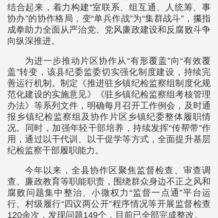
结合起来，着力构建“室联系、组互通、人统筹、事
协办”的协作格局，变“单兵作战”为“集群战斗”，攥指
成拳助力全面从严治党、党风廉政建设和反腐败斗争
向纵深推进。
为进一步推动片区协作从“有形覆盖”向“有效覆
盖”转变，该县纪委监委切实强化制度建设，持续完
善运行机制。制定《推进驻乡镇纪检监察组制度化规
范化建设的实施意见》《驻乡镇纪检监察组考核管理
办法》等系列文件，明确每月召开工作例会，及时通
报乡镇纪检监察组及协作片区乡镇纪委整体履职情
况。同时，加强年轻干部培养，持续发挥“传帮带”作
用，通过以干代训、以干促学等方式，全面提升基层
纪检监察干部履职能力。
今年以来，全县协作区聚焦监督检查、审查调
查、廉政教育等职能职责，围绕群众身边不正之风和
腐败问题集中整治、小微权力“监督一点通”平台运
行、村级履行“四议两公开”程序情况等开展监督检查
120余次，发现问题149个，目前已全部完成整改。