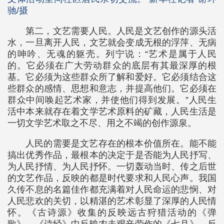
驰/摄
第二，文艺需要人民。人民是文艺创作的源头活
水，一旦离开人民，文艺就会变成无根的浮萍、无病
的呻吟、无魂的躯壳。列宁说：“艺术是属于人民
的。它必须在广大劳动群众的底层有其最深厚的根
基。它必须为这些群众所了解和爱好。它必须结合这
些群众的感情、思想和意志，并提高他们。它必须在
群众中间唤起艺术家，并使他们得到发展。”人民生
活中本来就存在着文学艺术原料的矿藏，人民生活是
一切文学艺术取之不尽、用之不竭的创作源泉。
人民的需要是文艺存在的根本价值所在。能不能
搞出优秀作品，最根本的决定于是否能为人民抒写、
为人民抒情、为人民抒怀。一切轰动当时、传之后世
的文艺作品，反映的都是时代要求和人民心声。我国
久传不息的名篇佳作都充满着对人民命运的悲悯、对
人民悲欢的关切，以精湛的艺术彰显了深厚的人民情
怀。《古诗源》收集的反映远古狩猎活动的《弹
歌》，《诗经》中反映农夫艰辛劳作的《七月》、反