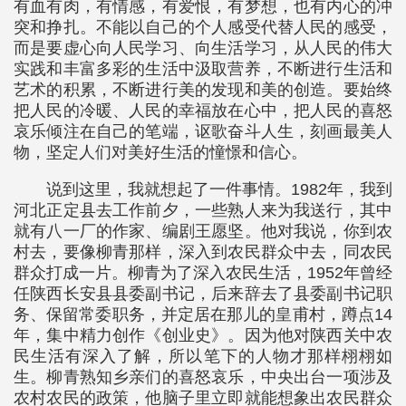
有血有肉，有情感，有爱恨，有梦想，也有内心的冲
突和挣扎。不能以自己的个人感受代替人民的感受，
而是要虚心向人民学习、向生活学习，从人民的伟大
实践和丰富多彩的生活中汲取营养，不断进行生活和
艺术的积累，不断进行美的发现和美的创造。要始终
把人民的冷暖、人民的幸福放在心中，把人民的喜怒
哀乐倾注在自己的笔端，讴歌奋斗人生，刻画最美人
物，坚定人们对美好生活的憧憬和信心。
说到这里，我就想起了一件事情。1982年，我到
河北正定县去工作前夕，一些熟人来为我送行，其中
就有八一厂的作家、编剧王愿坚。他对我说，你到农
村去，要像柳青那样，深入到农民群众中去，同农民
群众打成一片。柳青为了深入农民生活，1952年曾经
任陕西长安县县委副书记，后来辞去了县委副书记职
务、保留常委职务，并定居在那儿的皇甫村，蹲点14
年，集中精力创作《创业史》。因为他对陕西关中农
民生活有深入了解，所以笔下的人物才那样栩栩如
生。柳青熟知乡亲们的喜怒哀乐，中央出台一项涉及
农村农民的政策，他脑子里立即就能想象出农民群众