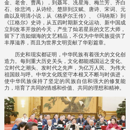
金、老舍、曹禺），到聂耳、冼星海、梅兰芳、齐白
石、徐悲鸿，从诗经、楚辞到汉赋、唐诗、宋词、元
曲以及明清小说，从《格萨尔王传》、《玛纳斯》到
《江格尔》史诗，从五四时期新文化运动、新中国成
立到改革开放的今天，产生了灿若星辰的文艺大师，
留下了浩如烟海的文艺精品，不仅为中华民族提供了
丰厚滋养，而且为世界文明贡献了华彩篇章。
历史和现实都证明，中华民族有着强大的文化创
造力。每到重大历史关头，文化都能感国运之变化、
立时代之潮头、发时代之先声，为亿万人民、为伟大
祖国鼓与呼。中华文化既坚守本根又不断与时俱进，
使中华民族保持了坚定的民族自信和强大的修复能
力，培育了共同的情感和价值、共同的理想和精神。