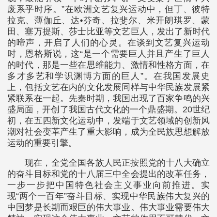
废系乎时序。”在欧洲文艺复兴运动中，但丁、彼特
拉克、薄伽丘、达•芬奇、拉斐尔、米开朗琪罗、蒙
田、塞万提斯、莎士比亚等文艺巨人，发出了新时代
的啼声，开启了人们的心灵。在谈到文艺复兴运动
时，恩格斯说，这“是一个需要巨人并且产生了巨人
的时代，那是一些在思维能力、激情和性格方面，在
多才多艺和学识渊博方面的巨人”。在我国发展史
上，包括文艺在内的文化发展同样与中华民族发展紧
紧联系在一起。先秦时期，我国出现了百家争鸣的兴
盛局面，开创了我国古代文化的一个鼎盛期。20世纪
初，在五四新文化运动中，发端于文艺领域的创新风
潮对社会变革产生了重大影响，成为全民族思想解放
运动的重要引擎。
现在，全党全国各族人民正按照党的十八大确立
的奋斗目标和党的十八届三中全会提出的改革任务，
一步一步把中国特色社会主义事业向前推进。实
现“两个一百年”奋斗目标、实现中华民族伟大复兴的
中国梦是长期而艰巨的伟大事业。伟大事业需要伟大