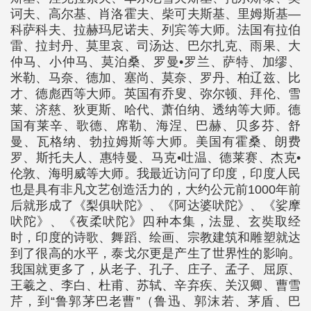
诃夫、高尔基、肖洛霍夫、柴可夫斯基、里姆斯基—
科萨科夫、拉赫玛尼诺夫、列宾等大师。法国有拉伯
雷、拉封丹、莫里哀、司汤达、巴尔扎克、雨果、大
仲马、小仲马、莫泊桑、罗曼•罗兰、萨特、加缪、
米勒、马奈、德加、塞尚、莫奈、罗丹、柏辽兹、比
才、德彪西等大师。英国有乔叟、弥尔顿、拜伦、雪
莱、济慈、狄更斯、哈代、萧伯纳、透纳等大师。德
国有莱辛、歌德、席勒、海涅、巴赫、贝多芬、舒
曼、瓦格纳、勃拉姆斯等大师。美国有霍桑、朗费
罗、斯托夫人、惠特曼、马克•吐温、德莱赛、杰克•
伦敦、海明威等大师。我最近访问了印度，印度人民
也是具有非凡文艺创造活力的，大约公元前1000年前
后就形成了《梨俱吠陀》、《阿达婆吠陀》、《娑摩
吠陀》、《夜柔吠陀》四种本集，法显、玄奘取经
时，印度的诗歌、舞蹈、绘画、宗教建筑和雕塑就达
到了很高的水平，泰戈尔更是产生了世界性的影响。
我国就更多了，从老子、孔子、庄子、孟子、屈原、
王羲之、李白、杜甫、苏轼、辛弃疾、关汉卿、曹雪
芹，到“鲁郭茅巴老曹”（鲁迅、郭沫若、茅盾、巴