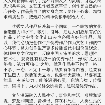
入人民精神世界的，是不能触及人的灵魂、引起人民
思想共鸣的。文艺工作者应该牢记，创作是自己的中
心任务，作品是自己的立身之本，要静下心来、精益
求精搞创作，把最好的精神食粮奉献给人民。
优秀文艺作品反映着一个国家、一个民族的文化
创造能力和水平。吸引、引导、启迪人们必须有好的
作品，推动中华文化走出去也必须有好的作品。所
以，我们必须把创作生产优秀作品作为文艺工作的中
心环节，努力创作生产更多传播当代中国价值观念、
体现中华文化精神、反映中国人审美追求，思想性、
艺术性、观赏性有机统一的优秀作品，形成“龙文百
斛鼎，笔力可独扛”之势。优秀作品并不拘于一格、
不形于一态、不定于一尊，既要有阳春白雪、也要有
下里巴人，既要顶天立地、也要铺天盖地。只要有正
能量、有感染力，能够温润心灵、启迪心智，传得
开、留得下，为人民群众所喜爱，这就是优秀作品。
文艺深深融入人民生活，事业和生活、顺境和逆
境、梦想和期望、爱和恨、存在和死亡，人类生活的