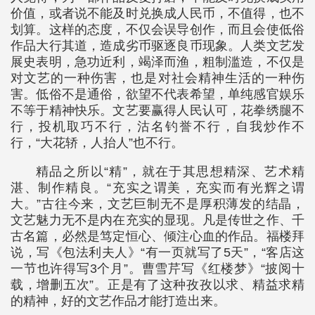
价值，或者说不能及时兑换成人民币，不值得，也不
划算。这样的态度，不仅会误导创作，而且会使低俗
作品大行其道，造成劣币驱逐良币现象。人类文艺发
展史表明，急功近利，竭泽而渔，粗制滥造，不仅是
对文艺的一种伤害，也是对社会精神生活的一种伤
害。低俗不是通俗，欲望不代表希望，单纯感官娱乐
不等于精神快乐。文艺要赢得人民认可，花拳绣腿不
行，投机取巧不行，沽名钓誉不行，自我炒作不
行，“大花轿，人抬人”也不行。
精品之所以“精”，就在于其思想精深、艺术精
湛、制作精良。“充实之谓美，充实而有光辉之谓
大。”古往今来，文艺巨制无不是厚积薄发的结晶，
文艺魅力无不是内在充实的显现。凡是传世之作、千
古名篇，必然是笃定恒心、倾注心血的作品。福楼拜
说，写《包法利夫人》“有一页就写了5天”，“客店这
一节也许得写3个月”。曹雪芹写《红楼梦》“披阅十
载，增删五次”。正是有了这种孜孜以求、精益求精
的精神，好的文艺作品才能打造出来。