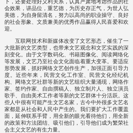
下，还要处理好义利关系，认真严肃地考虑作品的社
会效果，讲品位，重艺德，为历史存正气，为世人弘
美德，为自身留清名，努力以高尚的职业操守、良好
的社会形象、文质兼美的优秀作品赢得人民喜爱和欢
迎。
互联网技术和新媒体改变了文艺形态，催生了一
大批新的文艺类型，也带来文艺观念和文艺实践的深
刻变化。由于文字数码化、书籍图像化、阅读网络化
等发展，文艺乃至社会文化面临着重大变革。要适应
形势发展，抓好网络文艺创作生产，加强正面引导力
度。近些年来，民营文化工作室、民营文化经纪机
构、网络文艺社群等新的文艺组织大量涌现，网络作
家、签约作家、自由撰稿人、独立制片人、独立演员
歌手、自由美术工作者等新的文艺群体十分活跃。这
些人中很有可能产生文艺名家，古今中外很多文艺名
家都是从社会和人民中产生的。我们要扩大工作覆盖
面，延伸联系手臂，用全新的眼光看待他们，用全新
的政策和方法团结、吸引他们，引导他们成为繁荣社
会主义文艺的有生力量。