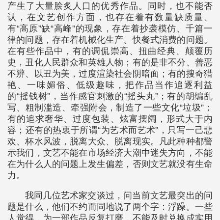
产生了大量脍炙人口的优秀作品。同时，也不能否
认，在文艺创作方面，也存在着有数量缺质量、
有“高原”缺“高峰”的现象，存在着抄袭模仿、千篇一
律的问题，存在着机械化生产、快餐式消费的问题。
在有些作品中，有的调侃崇高、扭曲经典、颠覆历
史，丑化人民群众和英雄人物；有的是非不分、善恶
不辨、以丑为美，过度渲染社会阴暗面；有的搜奇猎
艳、一味媚俗、低级趣味，把作品当作追逐利益
的“摇钱树”，当作感官刺激的“摇头丸”；有的胡编乱
写、粗制滥造、牵强附会，制造了一些文化“垃圾”；
有的追求奢华、过度包装、炫富摆阔，形式大于内
容；还有的热衷于所谓“为艺术而艺术”，只写一己悲
欢、杯水风波，脱离大众、脱离现实。凡此种种都警
示我们，文艺不能在市场经济大潮中迷失方向，不能
在为什么人的问题上发生偏差，否则文艺就没有生命
力。
我同几位艺术家交谈过，问当前文艺最突出的问
题是什么，他们不约而同地说了两个字：浮躁。一些
人觉得，为一部作品反复打磨，不能及时兑换成实用