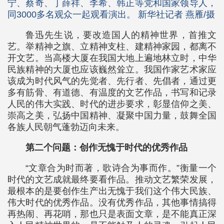
宁、蔡奇、丁薛祥、李希、韩正等党和国家领导人，
同3000多名观众一起观看演出。 新华社记者 燕雁/摄
鲁迅先生说，要改造国人的精神世界，首推文
艺。举精神之旗、立精神支柱、建精神家园，都离不
开文艺。当高楼大厦在我国大地上遍地林立时，中华
民族精神的大厦也应该巍然耸立。我国作家艺术家应
该成为时代风气的先觉者、先行者、先倡者，通过更
多有筋骨、有道德、有温度的文艺作品，书写和记录
人民的伟大实践、时代的进步要求，彰显信仰之美、
崇高之美，弘扬中国精神、凝聚中国力量，鼓舞全国
各族人民朝气蓬勃迈向未来。
第二个问题：创作无愧于时代的优秀作品
“文章合为时而著，歌诗合为事而作。”衡量一个
时代的文艺成就最终要看作品。推动文艺繁荣发展，
最根本的是要创作生产出无愧于我们这个伟大民族、
伟大时代的优秀作品。没有优秀作品，其他事情搞得
再热闹、再花哨，那也只是表面文章，是不能真正深