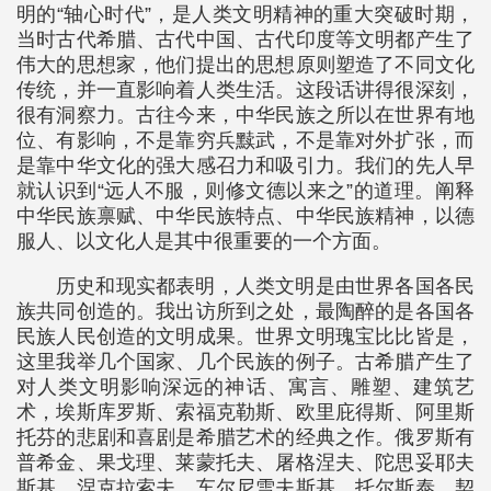
明的“轴心时代”，是人类文明精神的重大突破时期，
当时古代希腊、古代中国、古代印度等文明都产生了
伟大的思想家，他们提出的思想原则塑造了不同文化
传统，并一直影响着人类生活。这段话讲得很深刻，
很有洞察力。古往今来，中华民族之所以在世界有地
位、有影响，不是靠穷兵黩武，不是靠对外扩张，而
是靠中华文化的强大感召力和吸引力。我们的先人早
就认识到“远人不服，则修文德以来之”的道理。阐释
中华民族禀赋、中华民族特点、中华民族精神，以德
服人、以文化人是其中很重要的一个方面。
历史和现实都表明，人类文明是由世界各国各民
族共同创造的。我出访所到之处，最陶醉的是各国各
民族人民创造的文明成果。世界文明瑰宝比比皆是，
这里我举几个国家、几个民族的例子。古希腊产生了
对人类文明影响深远的神话、寓言、雕塑、建筑艺
术，埃斯库罗斯、索福克勒斯、欧里庇得斯、阿里斯
托芬的悲剧和喜剧是希腊艺术的经典之作。俄罗斯有
普希金、果戈理、莱蒙托夫、屠格涅夫、陀思妥耶夫
斯基、涅克拉索夫、车尔尼雪夫斯基、托尔斯泰、契