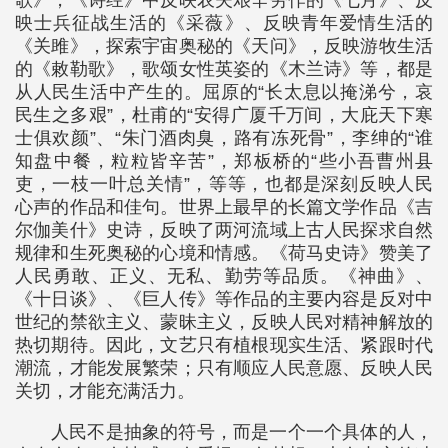
映士兵征战生活的《采薇》、反映青年爱情生活的
《关雎》，探索宇宙奥秘的《天问》，反映游牧生活
的《敕勒歌》，歌颂女性英姿的《木兰诗》等，都是
从人民生活中产生的。屈原的“长太息以掩涕兮，哀
民生之多艰”，杜甫的“安得广厦千万间，大庇天下寒
士俱欢颜”、“朱门酒肉臭，路有冻死骨”，李绅的“谁
知盘中餐，粒粒皆辛苦”，郑板桥的“些小吾曹州县
吏，一枝一叶总关情”，等等，也都是深刻反映人民
心声的作品和佳句。世界上最早的长篇文学作品《吉
尔伽美什》史诗，反映了两河流域上古人民探求自然
规律和生死奥秘的心境和情感。《荷马史诗》赞美了
人民勇敢、正义、无私、勤劳等品质。《神曲》、
《十日谈》、《巨人传》等作品的主要内容是反对中
世纪的禁欲主义、蒙昧主义，反映人民对精神解放的
热切期待。因此，文艺只有植根现实生活、紧跟时代
潮流，才能发展繁荣；只有顺应人民意愿、反映人民
关切，才能充满活力。
人民不是抽象的符号，而是一个一个具体的人，