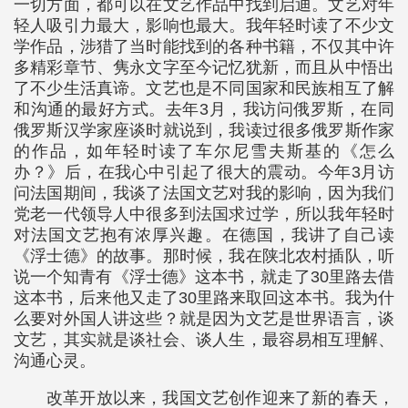
一切方面，都可以在文艺作品中找到启迪。文艺对年
轻人吸引力最大，影响也最大。我年轻时读了不少文
学作品，涉猎了当时能找到的各种书籍，不仅其中许
多精彩章节、隽永文字至今记忆犹新，而且从中悟出
了不少生活真谛。文艺也是不同国家和民族相互了解
和沟通的最好方式。去年3月，我访问俄罗斯，在同
俄罗斯汉学家座谈时就说到，我读过很多俄罗斯作家
的作品，如年轻时读了车尔尼雪夫斯基的《怎么
办？》后，在我心中引起了很大的震动。今年3月访
问法国期间，我谈了法国文艺对我的影响，因为我们
党老一代领导人中很多到法国求过学，所以我年轻时
对法国文艺抱有浓厚兴趣。在德国，我讲了自己读
《浮士德》的故事。那时候，我在陕北农村插队，听
说一个知青有《浮士德》这本书，就走了30里路去借
这本书，后来他又走了30里路来取回这本书。我为什
么要对外国人讲这些？就是因为文艺是世界语言，谈
文艺，其实就是谈社会、谈人生，最容易相互理解、
沟通心灵。
改革开放以来，我国文艺创作迎来了新的春天，