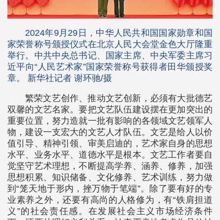
2024年9月29日，中华人民共和国国家勋章和国
家荣誉称号颁授仪式在北京人民大会堂金色大厅隆重
举行。中共中央总书记、国家主席、中央军委主席习
近平向“人民艺术家”国家荣誉称号获得者田华颁授奖
章。 新华社记者 谢环驰/摄
繁荣文艺创作、推动文艺创新，必须有大批德艺
双馨的文艺名家。要把文艺队伍建设摆在更加突出的
重要位置，努力造就一批有影响的各领域文艺领军人
物，建设一支宏大的文艺人才队伍。文艺是给人以价
值引导、精神引领、审美启迪的，艺术家自身的思想
水平、业务水平、道德水平是根本。文艺工作者要自
觉坚守艺术理想，不断提高学养、涵养、修养，加强
思想积累、知识储备、文化修养、艺术训练，努力做
到“笼天地于形内，挫万物于笔端”。除了要有好的专
业素养之外，还要有高尚的人格修为，有“铁肩担道
义”的社会责任感。在发展社会主义市场经济条件