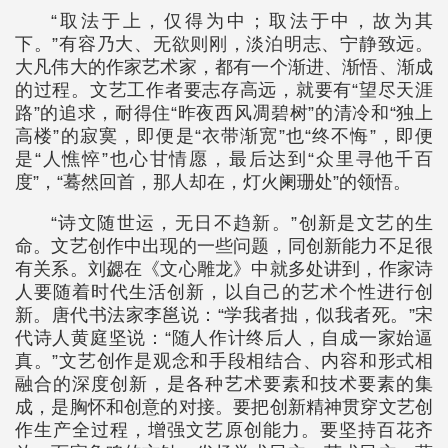
“取法于上，仅得为中；取法于中，故为其
下。”有容乃大、无欲则刚，淡泊明志、宁静致远。
大凡伟大的作家艺术家，都有一个渐进、渐悟、渐成
的过程。文艺工作者要志存高远，就要有“望尽天涯
路”的追求，耐得住“昨夜西风凋碧树”的清冷和“独上
高楼”的寂寞，即便是“衣带渐宽”也“终不悔”，即便
是“人憔悴”也心甘情愿，最后达到“众里寻他千百
度”，“蓦然回首，那人却在，灯火阑珊处”的领悟。
“诗文随世运，无日不趋新。”创新是文艺的生
命。文艺创作中出现的一些问题，同创新能力不足很
有关系。刘勰在《文心雕龙》中就多处讲到，作家诗
人要随着时代生活创新，以自己的艺术个性进行创
新。唐代书法家李邕说：“学我者拙，似我者死。”宋
代诗人黄庭坚说：“随人作计终后人，自成一家始逼
真。”文艺创作是观念和手段相结合、内容和形式相
融合的深度创新，是各种艺术要素和技术要素的集
成，是胸怀和创意的对接。要把创新精神贯穿文艺创
作生产全过程，增强文艺原创能力。要坚持百花齐