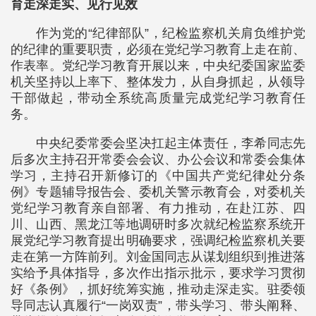
育走深走实、见行见效
作为党的“纪律部队”，纪检监察机关肩负维护党
的纪律的重要职责，必须在党纪学习教育上走在前、
作表率。党纪学习教育开展以来，中央纪委国家监委
机关坚持以上率下、整体发力，从自身抓起，从领导
干部做起，带动全系统高质量完成党纪学习教育任
务。
中央纪委常委会坚决扛起主体责任，李希同志先
后多次主持召开常委会会议、办公会议和常委会集体
学习，主持召开新修订的《中国共产党纪律处分条
例》专题辅导报告会、委机关警示教育会，对委机关
党纪学习教育亲自部署、有力推动，在赴江苏、四
川、山西、黑龙江等地调研时多次就纪检监察系统开
展党纪学习教育提出明确要求，强调纪检监察机关要
走在第一方阵前列。刘金国同志从谋划组织到推进落
实给予具体指导，多次作出指示批示，要求学习贯彻
好《条例》，抓好统筹实施，推动走深走实。驻委领
导同志认真履行“一岗双责”，带头学习、带头阐释、