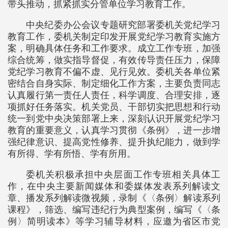
带头推动，抓紧抓实分管单位学习教育工作。
中央纪委办公会议专题研究部署委机关党纪学习
教育工作，委机关制定印发开展党纪学习教育实施方
案，明确具体任务和工作要求。成立工作专班，加强
综合统筹，做实指导督促，有效传导责任压力，保障
党纪学习教育不偏不虚、见行见效。委机关各单位紧
密结合自身实际、制定细化工作方案，主要负责同志
认真履行第一责任人责任，科学调度、合理安排，逐
项抓好任务落实。机关党员、干部切实把思想和行动
统一到党中央决策部署上来，深刻认识开展党纪学习
教育的重要意义，认真学习贯彻《条例》，进一步增
强纪律意识、提高党性修养、提升执纪能力，做到学
有所得、学有所悟、学有所用。
委机关积极承担中央层面工作专班相关具体工
作，在中央主要新闻媒体和委媒体发表系列解读文
章、播发系列解读微视频，录制《〈条例〉解读系列
课程》，筛选、编写违纪行为典型案例，编写《〈条
例〉简明读本》等学习辅导材料，应邀为省区市党