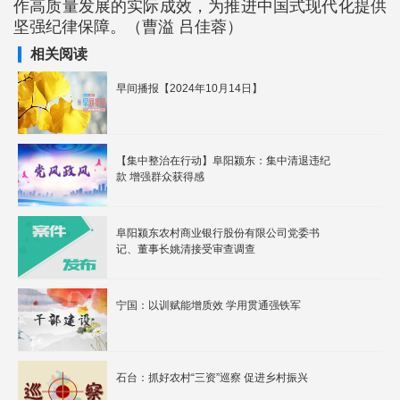
作高质量发展的实际成效，为推进中国式现代化提供
坚强纪律保障。（曹溢 吕佳蓉）
相关阅读
早间播报【2024年10月14日】
【集中整治在行动】阜阳颍东：集中清退违纪
款 增强群众获得感
阜阳颍东农村商业银行股份有限公司党委书
记、董事长姚清接受审查调查
宁国：以训赋能增质效 学用贯通强铁军
石台：抓好农村“三资”巡察 促进乡村振兴