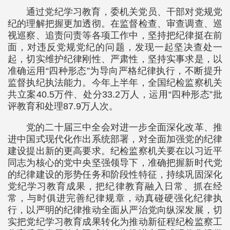
通过党纪学习教育，委机关党员、干部对党规党
纪的理解把握更加透彻。在监督检查、审查调查、巡
视巡察、追责问责等各项工作中，坚持把纪律挺在前
面，对违反党规党纪的问题，发现一起坚决查处一
起，切实维护纪律刚性、严肃性，坚持实事求是，以
准确运用“四种形态”为导向严格纪律执行，不断提升
监督执纪执法能力。今年上半年，全国纪检监察机关
共立案40.5万件、处分33.2万人，运用“四种形态”批
评教育和处理87.9万人次。
党的二十届三中全会对进一步全面深化改革、推
进中国式现代化作出系统部署，对全面加强党的纪律
建设提出新的更高要求。纪检监察机关要在以习近平
同志为核心的党中央坚强领导下，准确把握新时代党
的纪律建设的形势任务和阶段性特征，持续巩固深化
党纪学习教育成果，把纪律教育融入日常、抓在经
常，与时俱进完善纪律规章，动真碰硬强化纪律执
行，以严明的纪律推动全面从严治党向纵深发展，切
实把党纪学习教育成果转化为推动新征程纪检监察工