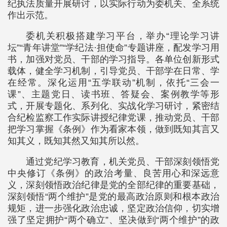
纪执法质量开展研讨，以实际行动为委机关、全系统
作出示范。
委机关积极搭建学习平台，举办“理论学习讲
坛”“青年讲堂”“学纪法·担使命”专题讲座，配发学习用
书，加强对党员、干部的学习指导。各单位创新形式
载体，健全学习机制，引导党员、干部学在日常、学
在经常。深化运用“五学联动”机制，依托“三会一
课”、主题党日、读书班、答疑会、案例教学等形
式，开展专题化、系列化、实战化学习研讨，紧密结
合纪检监察工作实际讲授纪律党课，推动党员、干部
把学习掌握《条例》作为看家本领，做到既知其言又
知其义，既知其然又知其所以然。
通过党纪学习教育，机关党员、干部深刻领悟党
中央修订《条例》的政治考量、良苦用心和深远意
义，深刻领悟政治纪律是党的全部纪律的重要基础，
深刻领悟“两个维护”是党的最高政治原则和根本政治
规矩，进一步强化政治忠诚，坚定政治信仰，切实增
强了坚定拥护“两个确立”、坚决做到“两个维护”的政