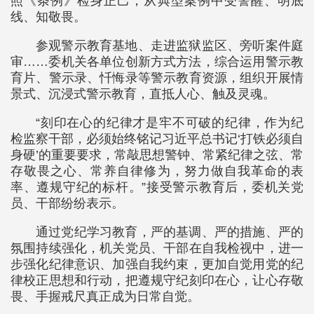
照《条例》检身正己，从典型案例中受警醒、明底
线、知敬畏。
参观警示教育基地、走进监狱监区、旁听案件庭
审……委机关各单位创新方式方法，综合运用警示教
育片、警示录、忏悔录等警示教育资源，组织开展情
景式、沉浸式警示教育，直抵人心、触及灵魂。
“刻印在心的纪律才是牢不可破的纪律，作为纪
检监察干部，必须始终铭记习近平总书记‘打铁必须自
身硬’的重要要求，常敲思想警钟、常紧纪律之弦、常
存敬畏之心、常养自律修为，努力做自我革命的表
率、遵规守纪的标杆。”接受警示教育后，委机关党
员、干部纷纷表示。
通过党纪学习教育，严的基调、严的措施、严的
氛围持续强化，机关党员、干部在自我检视中，进一
步强化纪律意识、加强自我约束，更加自觉用党的纪
律校正思想和行动，把遵规守纪刻印在心，让心存敬
畏、手握戒尺真正成为日常自觉。