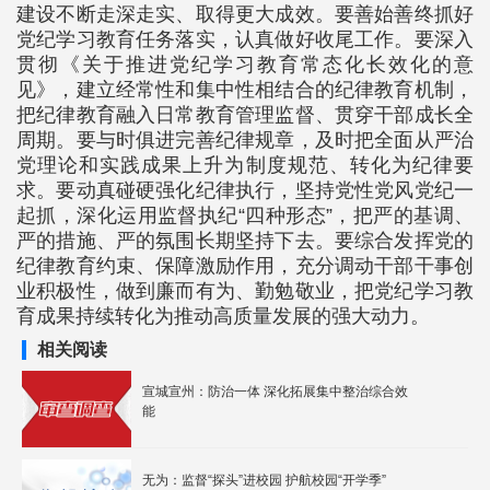
建设不断走深走实、取得更大成效。要善始善终抓好
党纪学习教育任务落实，认真做好收尾工作。要深入
贯彻《关于推进党纪学习教育常态化长效化的意
见》，建立经常性和集中性相结合的纪律教育机制，
把纪律教育融入日常教育管理监督、贯穿干部成长全
周期。要与时俱进完善纪律规章，及时把全面从严治
党理论和实践成果上升为制度规范、转化为纪律要
求。要动真碰硬强化纪律执行，坚持党性党风党纪一
起抓，深化运用监督执纪“四种形态”，把严的基调、
严的措施、严的氛围长期坚持下去。要综合发挥党的
纪律教育约束、保障激励作用，充分调动干部干事创
业积极性，做到廉而有为、勤勉敬业，把党纪学习教
育成果持续转化为推动高质量发展的强大动力。
相关阅读
宣城宣州：防治一体 深化拓展集中整治综合效
能
无为：监督“探头”进校园 护航校园“开学季”