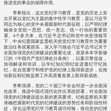
推进党的事业的保障作用。
李希指出，这次党纪学习教育，是党的历史上首
次开展以党纪为主题的集中性学习教育，是以习近平
同志为核心的党中央着眼新时代新征程，以严明纪律
确保全党统一思想、统一意志、统一行动的重要部
署。4个多月来，在习近平总书记和党中央坚强领导
下，中央纪委国家监委机关把党纪学习教育作为重要
政治任务抓紧抓实，深入学习领会习近平总书记关于
全面加强党的纪律建设的重要论述，原原本本学新修
订的《中国共产党纪律处分条例》，以案示警促改，
加强解读和培训，以学纪知纪明纪促进遵纪守纪执
纪，在自觉遵守和维护党的纪律上取得新进步，在推
动新征程纪检监察工作高质量发展上取得新成效。
李希强调，党的二十届三中全会对进一步全面深
化改革、推进中国式现代化作出系统部署，对全面加
强党的纪律建设提出新的更高要求。纪检监察机关要
准确把握新时代党的纪律建设的形势任务和阶段性特
征，深化运用党纪学习教育成功经验，推动党的纪律