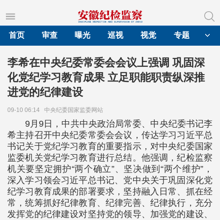
首页
审查
曝光
巡视
视觉
专题
李希在中央纪委常委会会议上强调 巩固深
化党纪学习教育成果 立足职能职责纵深推
进党的纪律建设
09-10 06:14
中央纪委国家监委网站
9月9日，中共中央政治局常委、中央纪委书记李
希主持召开中央纪委常委会会议，传达学习习近平总
书记关于党纪学习教育的重要指示，对中央纪委国家
监委机关党纪学习教育进行总结。他强调，纪检监察
机关要坚定拥护“两个确立”、坚决做到“两个维护”，
深入学习领会习近平总书记、党中央关于巩固深化党
纪学习教育成果的部署要求，坚持融入日常、抓在经
常，统筹抓好纪律教育、纪律完善、纪律执行，充分
发挥党的纪律建设对坚持党的领导、加强党的建设、