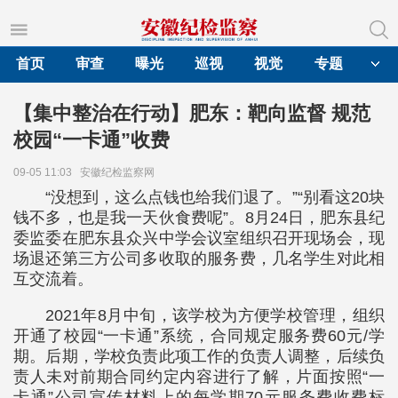
首页
审查
曝光
巡视
视觉
专题
【集中整治在行动】肥东：靶向监督 规范
校园“一卡通”收费
09-05 11:03
安徽纪检监察网
“没想到，这么点钱也给我们退了。”“别看这20块
钱不多，也是我一天伙食费呢”。8月24日，肥东县纪
委监委在肥东县众兴中学会议室组织召开现场会，现
场退还第三方公司多收取的服务费，几名学生对此相
互交流着。
2021年8月中旬，该学校为方便学校管理，组织
开通了校园“一卡通”系统，合同规定服务费60元/学
期。后期，学校负责此项工作的负责人调整，后续负
责人未对前期合同约定内容进行了解，片面按照“一
卡通”公司宣传材料上的每学期70元服务费收费标