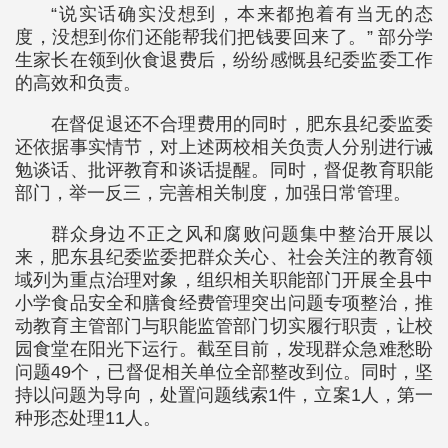
“说实话确实没想到，本来都抱着有当无的态
度，没想到你们还能帮我们把钱要回来了。” 部分学
生家长在领到伙食退费后，纷纷感慨县纪委监委工作
的高效和负责。
在督促退还不合理费用的同时，肥东县纪委监委
还依据事实情节，对上述两校相关负责人分别进行诫
勉谈话、批评教育和谈话提醒。同时，督促教育职能
部门，举一反三，完善相关制度，加强日常管理。
群众身边不正之风和腐败问题集中整治开展以
来，肥东县纪委监委把群众关心、社会关注的教育领
域列为重点治理对象，组织相关职能部门开展全县中
小学食品安全和膳食经费管理突出问题专项整治，推
动教育主管部门与职能监管部门切实履行职责，让校
园食堂在阳光下运行。截至目前，发现群众急难愁盼
问题49个，已督促相关单位全部整改到位。同时，坚
持以问题为导向，处置问题线索1件，立案1人，第一
种形态处理11人。