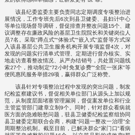
该县纪委监委主要负责同志定期调度专项整治进
展情况，工作专班先后6次到县卫健委、县妇计中心
等单位现场督导调研，督促排查并整改问题15个、建
议调整存在廉政风险的基层卫生院院长和关键岗位人
员7名。采取“蹲点式”“体验式”“嵌入式”监督等方式深
入该县基层公共卫生服务机构开展专项监督4次，对
发现的问题实行清单式管理、定期进行督办核实、实
地走访查看整改情况、从严办结销号，共处置问题线
索27个，推动制定“72小时免复诊费”“全院一张床”等
便民惠民服务举措29项，赢得群众广泛称赞。
该县针对专项整治过程中发现的突出问题，制发
纪检监察建议书，督促相关单位部门从源头上加以规
范，从制度层面堵塞管理漏洞，督促案发单位和行业
主管监管部门建章立制9个。同时，针对群众看病就
医方面的急难盼愁问题，驻县卫健委纪检监察组协同
县卫健委定期联合会商，构建“问题一整改一治理”全
周期整治机制。截至目前，已解决群众“家门口”看病