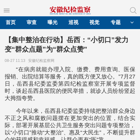
首页
审查
曝光
巡视
视觉
专题
【集中整治在行动】岳西：“小切口”发力
变“群众点题”为“群众点赞”
08-27 11:13
安徽纪检监察网
“在病房就能办理入院、缴费、费用查询、医保
报销、出院结算等服务，真的既方便又放心。”7月27
日，岳西县纪委监委第四纪检监察室开展专项监督
时，谈起岳西县医院的便民举措，就诊人员纷纷竖起
大拇指夸赞。
今年以来，岳西县纪委监委持续把整治群众身边
不正之风和腐败问题摆在更加突出的位置，结合实
际，部署开展基层公共卫生服务突出问题专项整治，
以“小切口”推动“大整治”、惠及“大民生”，不断提升群
众的获得感和幸福感，让群众更有“医”靠。