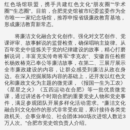
红色场馆联盟，携手共建红色文化“朋友圈”“学术
圈”“生态圈”。目前，合肥党史馆被市纪委监委作为全
市唯一一家纪念场馆，推荐申报省级廉政教育基地，
形成廉洁教育新常态。
将廉洁文化融合文化创作。强化对文艺创作、党
课评审、故事解说的监督检查，确保唱响主旋律。从
百年党史中提炼关于党的纪律建设的故事，精心打磨
解说词，丰富充实传奇将军“李克农”、安徽首任检察
长杨效椿克己奉公等廉洁故事，在第二、三展厅展示
全市廉政建设的内容，让群众感受到廉洁从政在身
边。在深入挖掘展陈内容的基础上，还开发以红色文
化和廉政文化为主题的微党课，《报国一生为工农》
《星星之火》《五四运动在合肥》等一批优质微党
课，通过讲述各个时期合肥的重要党史人物和党史事
件，满足参观团队开展多样化活动需求。“廉洁文化
融合到文化创作的形式非常受欢迎，累计接待各类党
政机关、企事业单位、社会团体360场次进馆人数近3
万人次。”合肥市党史馆负责人介绍。