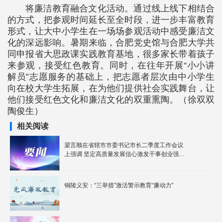
将廉洁教育融合文化活动。通过线上线下相结合
的方式，把参观时间延长至全时段，进一步丰富教育
形式，让大中小学生在一场场参观活动中感受廉洁文
化的深远影响。暑期来临，合肥党史馆与合肥大学共
同申报省大思政课实践教育基地，很多家长带着孩子
来参观，接受红色教育。同时，在往年开展“小小讲
解员”志愿服务的基础上，把志愿者层次由中小学生
向在校大学生拓展，在为他们提供社会实践舞台，让
他们接受红色文化和廉洁文化的双重熏陶。（徐双双
陶俊生）
相关阅读
梁言顺在省辖市市委书记市长二季度工作会议
上强调 坚定高质量发展信心激发干事创业强大
动力 对标对表真抓实干确保完成全年目标任务
王清宪虞爱华出席
铜陵义安：“三举措”激活警示教育“廉动力”