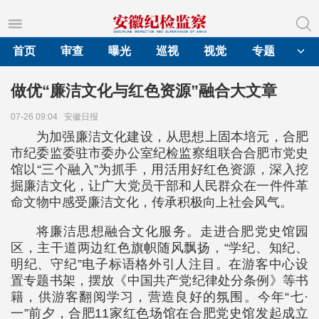
首页
审查
曝光
巡视
视觉
专题
做优“廉洁文化与红色资源”融合大文章
07-26 09:04
安徽日报
为加强廉洁文化建设，从思想上固本培元，合肥
市纪委监委驻市委办公室纪检监察组联合合肥市党史
馆以“三个融入”为抓手，用活用好红色资源，深入挖
掘廉洁文化，让广大党员干部和人民群众在一件件革
命文物中感受廉洁文化，传承积极向上社会风气。
将廉洁思想融合文化服务。走进合肥党史馆园
区，主干道两边红色旗帜随风飘扬，“学纪、知纪、
明纪、守纪”电子标语格外引人注目。在游客中心设
置专题书架，摆放《中国共产党纪律处分条例》等书
籍，供游客翻阅学习，营造良好的氛围。今年“七·
一”前夕，合肥11家红色场馆在合肥党史馆发起成立