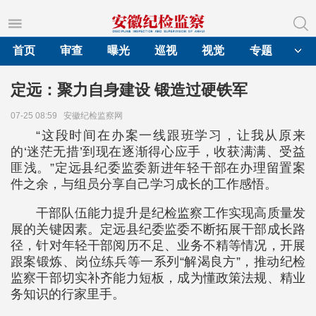
首页
审查
曝光
巡视
视觉
专题
定远：聚力自身建设 锻造过硬铁军
07-25 08:59
安徽纪检监察网
“这段时间在办案一线跟班学习，让我从原来
的‘迷茫无措’到现在逐渐得心应手，收获满满、受益
匪浅。”定远县纪委监委新进年轻干部在办理留置案
件之余，与组员分享自己学习成长的工作感悟。
干部队伍能力提升是纪检监察工作实现高质量发
展的关键因素。定远县纪委监委不断拓展干部成长路
径，针对年轻干部阅历不足、业务不精等情况，开展
跟案锻炼、岗位练兵等一系列“解渴良方”，推动纪检
监察干部切实补齐能力短板，成为懂政策法规、精业
务知识的行家里手。