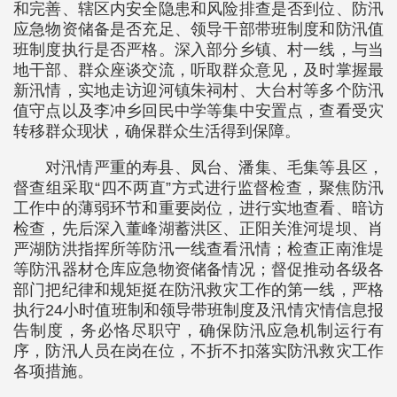
和完善、辖区内安全隐患和风险排查是否到位、防汛
应急物资储备是否充足、领导干部带班制度和防汛值
班制度执行是否严格。深入部分乡镇、村一线，与当
地干部、群众座谈交流，听取群众意见，及时掌握最
新汛情，实地走访迎河镇朱祠村、大台村等多个防汛
值守点以及李冲乡回民中学等集中安置点，查看受灾
转移群众现状，确保群众生活得到保障。
对汛情严重的寿县、凤台、潘集、毛集等县区，
督查组采取“四不两直”方式进行监督检查，聚焦防汛
工作中的薄弱环节和重要岗位，进行实地查看、暗访
检查，先后深入董峰湖蓄洪区、正阳关淮河堤坝、肖
严湖防洪指挥所等防汛一线查看汛情；检查正南淮堤
等防汛器材仓库应急物资储备情况；督促推动各级各
部门把纪律和规矩挺在防汛救灾工作的第一线，严格
执行24小时值班制和领导带班制度及汛情灾情信息报
告制度，务必恪尽职守，确保防汛应急机制运行有
序，防汛人员在岗在位，不折不扣落实防汛救灾工作
各项措施。