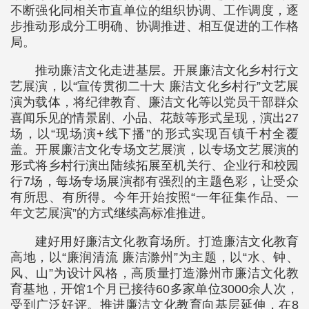
不断强化同相关市直单位的组织协调、工作调度，逐
步推动形成分工明确、协调推进、相互促进的工作格
局。
推动廉洁文化走进基层。开展廉洁文化乡村行文
艺展演，以“宣传贯彻二十大 廉洁文化乡村行”文艺展
演为载体，将纪律教育、廉洁文化等以党员干部群众
喜闻乐见的情景剧、小品、花鼓等形式呈现，演出27
场，以“现场演+线下播”的形式实现百镇千村全覆
盖。开展廉洁文化专场文艺展演，以专场文艺展演的
形式将乡村行演出陆续拓展至机关行、企业行和校园
行7场，每场专场展演都有强烈的主题色彩，让受众
有所思、有所得。今年开始按照“一年征集作品、一
年文艺展演”的方式继续高标准推进。
建好用好廉洁文化教育场所。打造廉洁文化教育
高地，以“廉润清流 廉洁滁州”为主题，以“水、钟、
风、山”为设计风格，高质量打造滁州市廉洁文化教
育基地，开馆1个月已接待60多家单位3000余人次，
受到广泛好评。推进廉洁文化教育向基层延伸，在8