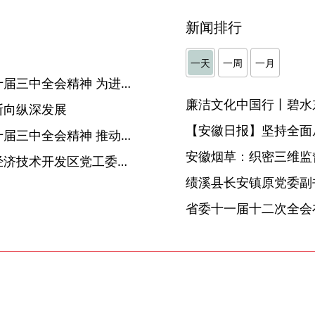
新闻排行
】
一天
一周
一月
李希：深入学习贯彻党的二十届三中全会精神 为进一步全面深化改革、推进中国式现代化提供坚强保障
廉洁文化中国行丨碧水
断向纵深发展
【安徽日报】坚持全面
六安：深入学习贯彻党的二十届三中全会精神 推动全面深化改革在老区落地落实
安徽烟草：织密三维监督
安庆市政府党组成员，安庆经济技术开发区党工委书记、管委会主任张剑接受纪律审查和监察调查
省委十一届十二次全会