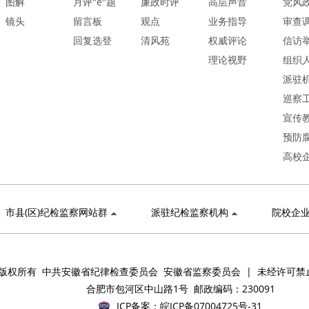
图解
月评"e"题
廉政时评
高层声音
党风
镜头
留言板
观点
业务指导
审查
回复选登
清风苑
权威评论
信访
理论视野
组织
派驻
巡察
宣传
预防
高校
市县(区)纪检监察网站群
派驻纪检监察机构
院校企
版权所有 中共安徽省纪律检查委员会 安徽省监察委员会 | 未经许可禁
合肥市包河区中山路1号 邮政编码：230091
ICP备案：
皖ICP备07004725号-31