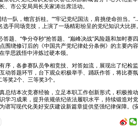
长、市公安局局长关家涛出席活动。
团结一队，蟾宫折桂。”“牢记党纪国法，肩挑使命担当。”
8名选手同场竞技，上演了一场精彩纷呈的党纪知识大比拼
”必答题、“争分夺秒”抢答题、“巅峰决战”风险题和加时
点围绕修订后的《中国共产党纪律处分条例》的主要内
在学思践悟中淬炼过硬本领。
有序，各参赛队员争相竞技、对答如流，展现出了纪检
互动答题环节，台下观众积极举手、踊跃作答，将比赛
二等奖2个、三等奖3个。
真总结本次竞赛经验，立足本职工作创新形式，积极推
识学习成果，提升依规依纪依法履职水平，持续锻造对
为谱写现代化美好安庆建设新篇章提供坚强纪律保障。(安