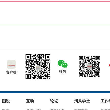
微信
客户端
图说
互动
论坛
清风学堂
工作