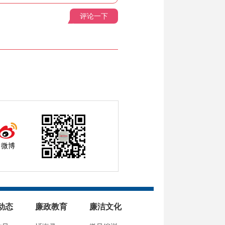
评论一下
微博
动态
廉政教育
廉洁文化