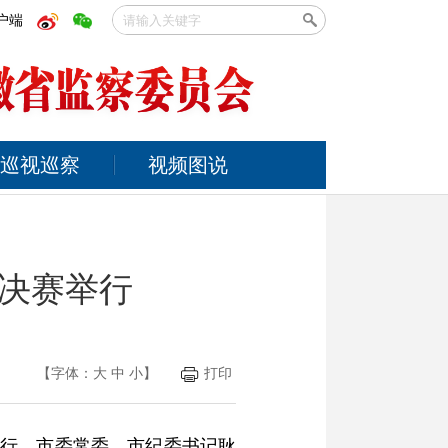
户端
巡视巡察
视频图说
决赛举行
【字体：
大
中
小
】
打印
举行。市委常委、市纪委书记耿