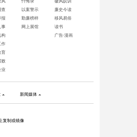
政风
忏悔录
徽风皖训
调查
以案警示
廉史今读
举报
勤廉榜样
移风易俗
人事
网上展馆
读书
机构
广告·漫画
工作
教育
腐败
企业
业
新闻媒体
止复制或镜像