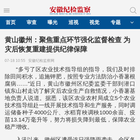
首页
审查
曝光
巡视
视觉
专题
黄山徽州：聚焦重点环节强化监督检查 为
灾后恢复重建提供纪律保障
07-18 10:55
安徽纪检监察网
“多亏了区农业技术指导组的指导，我们及时排
除田间积水，追施钾肥，按照专业方法防治小香薯根
腐病……”近日，黄山市徽州区纪委监委干部到潜口
镇东山村走访了解灾后农业生产自救情况，小香薯基
地负责人说道。据悉，该区农业农村局成立5个农业
技术指导组赴一线开展技术指导和生产服务，同时调
运储备种子4000公斤、水稻育秧调秧1000余亩、疫
苗13.14万毫升等，努力将损失降到最低，保障农业
稳产增收。
入汛以来，徽州区遭受连日强降雨袭击，全区各