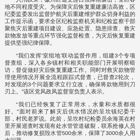
地不同程度受灾。为保障灾后恢复重建廉洁高效，区
纪委监委发出监督护航灾后重建维护群众切身利益的
工作提示函，要求全区纪检监察机关和纪检监察干部
聚焦灾后重建项目建设、应急处置、隐患排查、救灾
款物发放等重点环节强化监督检查，为灾后恢复重建
提供坚强纪律保障。
“我们发挥‘室组地’联动监督作用，组建3个专项
督查组，深入各乡镇村和相关职能部门开展明察暗
访，督促做好灾后恢复重建工作。同时对救灾款物管
理使用情况开展全流程跟踪式督查，已督查2轮次，
对发现的3个问题要求立行立改，确保将款物用到刀
刃上。”该区党风政风监督室负责人表示。
“我们已经恢复了正常用水，水量和水质都很
好。”面对前来了解灾后供水情况的呈坎镇纪委干
部，村民老罗说。此前，呈坎村纪检委员余海英在村
里开展巡查时发现有处水管管道破裂，联系抢修人员
后，推动修复损毁水管500余米，保障了3000余人用