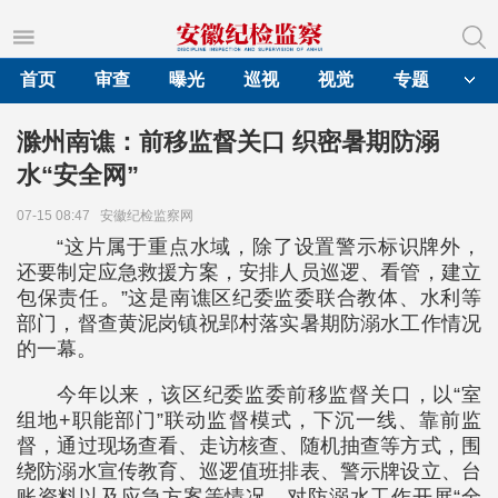
首页
审查
曝光
巡视
视觉
专题
滁州南谯：前移监督关口 织密暑期防溺
水“安全网”
07-15 08:47
安徽纪检监察网
“这片属于重点水域，除了设置警示标识牌外，
还要制定应急救援方案，安排人员巡逻、看管，建立
包保责任。”这是南谯区纪委监委联合教体、水利等
部门，督查黄泥岗镇祝郢村落实暑期防溺水工作情况
的一幕。
今年以来，该区纪委监委前移监督关口，以“室
组地+职能部门”联动监督模式，下沉一线、靠前监
督，通过现场查看、走访核查、随机抽查等方式，围
绕防溺水宣传教育、巡逻值班排表、警示牌设立、台
账资料以及应急方案等情况，对防溺水工作开展“全