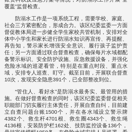
覆盖”监督检查。
防溺水工作是一项系统工程，需要学校、家庭、
社会三方紧密配合，形成合力。该区纪委监委一方面
督促教体局进一步健全学生家校共管机制，安排对全
体中小学生和家长进行防溺水知识再宣传、再提醒、
再告知，警示家长增强安全意识、履行孩子监护责
任；另一方面通过联合督查检查，确保每片水域都配
备警示标识、安全防护设施、应急救援设备，并强化
危险水域的巡逻看管，特别是在重点时段、重点水
域，安排专人巡查、盯守。截至目前，开展联合督查
10次，发现安全隐患391个，已全部整改到位。
“管住人、看好水”是防溺水最务实、最管用的措
施。在做好督查检查的同时，该区纪委监委督促相关
职能部门切实履行主体责任，开展自查自纠，目前建
立自查问题台账1500个，并在各水域设立警示牌
4382个、救生杆4701根、救生圈4343个、救生绳
4136根，安装防护栏162处、技防监控设备136个，