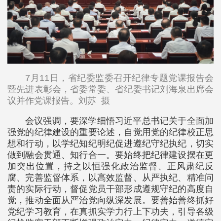
7月11日，省纪委监委召开纪律专题党课报告会
暨先进表彰会，省委常委、省纪委书记刘海泉出席会
议并作党课报告。刘苏 摄
会议强调，要深学细悟习近平总书记关于全面加
强党的纪律建设的重要论述，自觉用党的纪律校正思
想和行动，以学纪知纪明纪促进遵纪守纪执纪，切实
做到融会贯通、知行合一。要始终把纪律建设摆在更
加突出位置，持之以恒强化政治监督、正风肃纪反
腐、完善监督体系，以高效监督、从严执纪、精准问
责的实际行动，督促党员干部形成遵规守纪的高度自
觉，推动全面从严治党向纵深发展。要善始善终抓好
党纪学习教育，在真抓实学力行上下功夫，引导各级