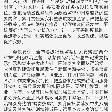
源、从行动上找差距，严格落实“周调度”“月报告”等
制度，全力以赴推进各项整改任务按期按质落实到
位。要把推动巡视整改作为政治监督和日常监督的重
要内容，紧盯责任落实和整改质效抓监督，严把整改
验收关，坚决杜绝敷衍推诿、虚假整改问题发生。要
统筹好“当下改”与“长久立”，进一步完善制度机制，
促进源头治理，切实增强以巡促改、以巡促建、以巡
促治实效。
会议要求，全市各级纪检监察机关要聚焦“两个
维护”强化政治监督，紧紧围绕习近平总书记重要指
示批示和党中央大政方针，围绕落实全面从严治党、
党风廉政建设和反腐败斗争新部署新要求，找准监督
切入点，严防做选择、搞变通、打折扣等问题，确保
各项工作要求落实到位，把监督执纪成效转化为服务
经济社会高质量发展的实际成果。要紧盯教育、就
业、医疗、医保等民生领域加强日常监督，扎实开展
群众身边不正之风和腐败问题集中整治工作，坚决惩
治群众身边的“蝇贪蚁腐”。要巩固拓展落实中央八项
规定及其实施细则精神成果，运用身边人身边事加强