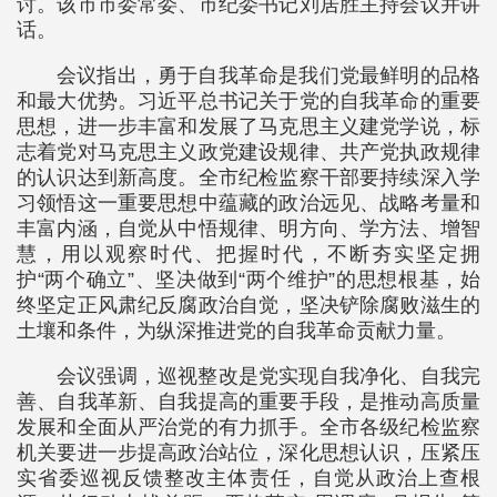
讨。该市市委常委、市纪委书记刘居胜主持会议并讲
话。
会议指出，勇于自我革命是我们党最鲜明的品格
和最大优势。习近平总书记关于党的自我革命的重要
思想，进一步丰富和发展了马克思主义建党学说，标
志着党对马克思主义政党建设规律、共产党执政规律
的认识达到新高度。全市纪检监察干部要持续深入学
习领悟这一重要思想中蕴藏的政治远见、战略考量和
丰富内涵，自觉从中悟规律、明方向、学方法、增智
慧，用以观察时代、把握时代，不断夯实坚定拥
护“两个确立”、坚决做到“两个维护”的思想根基，始
终坚定正风肃纪反腐政治自觉，坚决铲除腐败滋生的
土壤和条件，为纵深推进党的自我革命贡献力量。
会议强调，巡视整改是党实现自我净化、自我完
善、自我革新、自我提高的重要手段，是推动高质量
发展和全面从严治党的有力抓手。全市各级纪检监察
机关要进一步提高政治站位，深化思想认识，压紧压
实省委巡视反馈整改主体责任，自觉从政治上查根