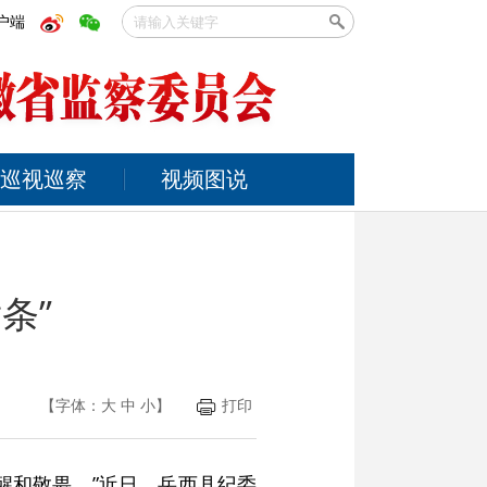
户端
巡视巡察
视频图说
条”
【字体：
大
中
小
】
打印
醒和敬畏。”近日，岳西县纪委