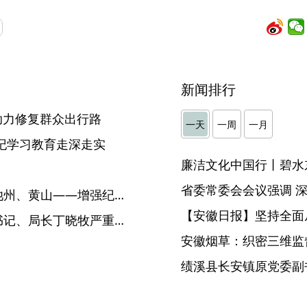
新闻排行
 助力修复群众出行路
一天
一周
一月
纪学习教育走深走实
廉洁文化中国行丨碧水
】
【安徽日报】亳州、阜阳、池州、黄山——增强纪律意识 提高党性修养
【安徽日报】坚持全面
华东冶金地质勘查局原党委书记、局长丁晓牧严重违纪违法被开除党籍和公职
安徽烟草：织密三维监督