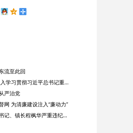
东流至此回
省委常委会会议强调 深入学习贯彻习近平总书记重要讲话精神 以高质量党建引领高质量发展 梁言顺主持并讲话
从严治党
网 为清廉建设注入“廉动力”
绩溪县长安镇原党委副书记、镇长程枫华严重违纪违法被开除党籍和公职