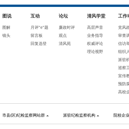
图说
互动
论坛
清风学堂
工作
图解
月评"e"题
廉政时评
高层声音
党风
镜头
留言板
观点
业务指导
审查
回复选登
清风苑
权威评论
信访
理论视野
组织
派驻
巡察
宣传
预防
高校
市县(区)纪检监察网站群
派驻纪检监察机构
院校企