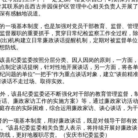
其联系的岳西古井园保护区管理中心相关负责人开展了
深有感触地说道。
的一项基本制度，也是加强对党员干部教育、监督、管
监督履职的重要抓手，贯穿日常纪检监察工作全过程，
(出)机构建立日常廉政谈话提醒机制，定期对被监督单
想防线。
该县纪委监委按照分层分类、因人因岗的原则，一方面
点制定谈话提纲，针对性地开展谈话，另一方面，将各
纪问题的单位“一把手”作为重点谈话对象，建立“谈前精
保谈话不走过场、取得实效。
外，该县纪委监委还不断强化对干部的教育管理监督，制
话、廉政家访工作的实施方案》等，通过廉政家访活动
庭存在的实际困难，综合运用廉政家访、谈心谈话，为干
督的一项基本制度，用好廉政谈话，既是对领导干部有
。”该县纪委监委相关负责人表示，将持续开展好廉政
防线，更好地履职尽责。（安庆市纪委监委）