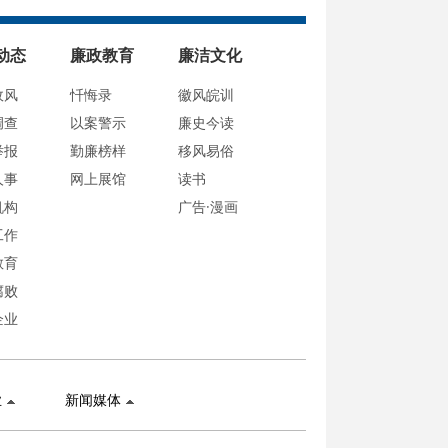
动态
廉政教育
廉洁文化
政风
忏悔录
徽风皖训
调查
以案警示
廉史今读
举报
勤廉榜样
移风易俗
人事
网上展馆
读书
机构
广告·漫画
工作
教育
腐败
企业
业
新闻媒体