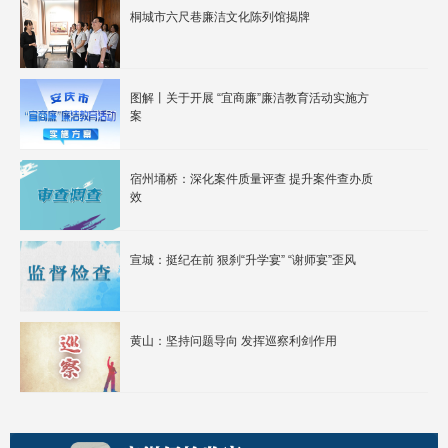
桐城市六尺巷廉洁文化陈列馆揭牌
图解丨关于开展 “宜商廉”廉洁教育活动实施方
案
宿州埇桥：深化案件质量评查 提升案件查办质
效
宣城：挺纪在前 狠刹“升学宴” “谢师宴”歪风
黄山：坚持问题导向 发挥巡察利剑作用