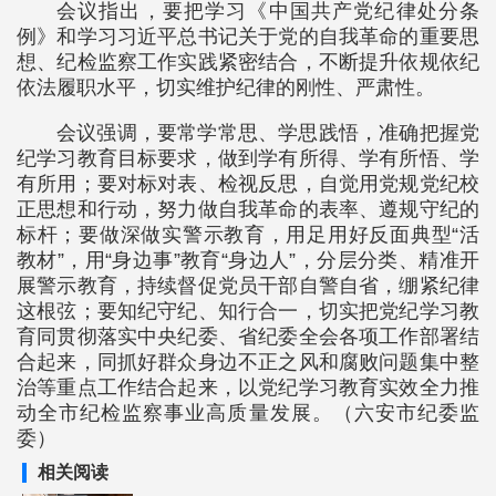
会议指出，要把学习《中国共产党纪律处分条
例》和学习习近平总书记关于党的自我革命的重要思
想、纪检监察工作实践紧密结合，不断提升依规依纪
依法履职水平，切实维护纪律的刚性、严肃性。
会议强调，要常学常思、学思践悟，准确把握党
纪学习教育目标要求，做到学有所得、学有所悟、学
有所用；要对标对表、检视反思，自觉用党规党纪校
正思想和行动，努力做自我革命的表率、遵规守纪的
标杆；要做深做实警示教育，用足用好反面典型“活
教材”，用“身边事”教育“身边人”，分层分类、精准开
展警示教育，持续督促党员干部自警自省，绷紧纪律
这根弦；要知纪守纪、知行合一，切实把党纪学习教
育同贯彻落实中央纪委、省纪委全会各项工作部署结
合起来，同抓好群众身边不正之风和腐败问题集中整
治等重点工作结合起来，以党纪学习教育实效全力推
动全市纪检监察事业高质量发展。（六安市纪委监
委）
相关阅读