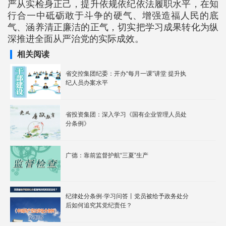
严从实检身正己，提升依规依纪依法履职水平，在知
行合一中砥砺敢于斗争的硬气、增强造福人民的底
气、涵养清正廉洁的正气，切实把学习成果转化为纵
深推进全面从严治党的实际成效。
相关阅读
省交控集团纪委：开办“每月一课”讲堂 提升执
纪人员办案水平
省投资集团：深入学习《国有企业管理人员处
分条例》
广德：靠前监督护航“三夏”生产
纪律处分条例·学习问答丨党员被给予政务处分
后如何追究其党纪责任？