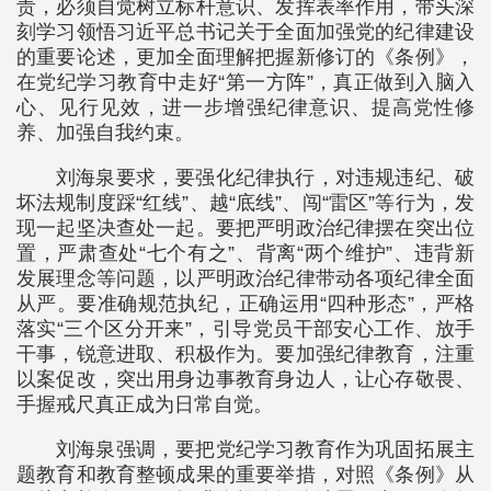
责，必须自觉树立标杆意识、发挥表率作用，带头深
刻学习领悟习近平总书记关于全面加强党的纪律建设
的重要论述，更加全面理解把握新修订的《条例》，
在党纪学习教育中走好“第一方阵”，真正做到入脑入
心、见行见效，进一步增强纪律意识、提高党性修
养、加强自我约束。
刘海泉要求，要强化纪律执行，对违规违纪、破
坏法规制度踩“红线”、越“底线”、闯“雷区”等行为，发
现一起坚决查处一起。要把严明政治纪律摆在突出位
置，严肃查处“七个有之”、背离“两个维护”、违背新
发展理念等问题，以严明政治纪律带动各项纪律全面
从严。要准确规范执纪，正确运用“四种形态”，严格
落实“三个区分开来”，引导党员干部安心工作、放手
干事，锐意进取、积极作为。要加强纪律教育，注重
以案促改，突出用身边事教育身边人，让心存敬畏、
手握戒尺真正成为日常自觉。
刘海泉强调，要把党纪学习教育作为巩固拓展主
题教育和教育整顿成果的重要举措，对照《条例》从