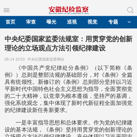
首页
审查
曝光
巡视
视觉
专题
中央纪委国家监委法规室：用贯穿党的创新
理论的立场观点方法引领纪律建设
06-14 10:53
中央纪委国家监委网站
《中国共产党纪律处分条例》（以下简称《条
例》）总则是整部法规的基础部分，对《条例》全篇
具有统领性。新修订的《条例》总则部分坚持以习近
平新时代中国特色社会主义思想为指导，全面贯彻党
的二十大精神，以党章为根本遵循，坚持严的基调，
强化系统观念，集中体现了新时代新征程全面加强党
的纪律建设新任务新要求。
一是丰富指导思想和总体要求。作为党的纪律建
设的基本法规，《条例》坚持用贯穿党的创新理论的
立场观点方法引领纪律建设，充分体现以习近平同志