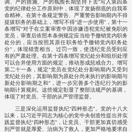
调、严的措施、严的氛围长期坚持下去”写入第四条
党的纪律处分工作原则中，体现了发扬彻底的自我革
命精神。在第十条规定警告、严重警告影响期内不得
提拔职务的基础上，增写不得“进一步使用”，第十一
条增写“对于在立案审查中因涉嫌违犯党纪被免职的
党员，审查后依照本条例规定应当给予撤销党内职务
处分的，应当按照其原任职务给予撤销党内职务处
分”，体现错责相当、过罚一致，使违纪党员受到应
有的严肃处理。在第十四条增写党纪处分和组织处理
可以合并使用方面的规定，推动形成惩戒合力。增写
第二十一条，规定“党员在党纪处分影响期内又受到
党纪处分的，其影响期为原处分尚未执行的影响期与
新处分影响期之和”，进一步完善多个违纪行为的影
响期计算规则。这些规定彰显了整部法规严的基调，
体现了对党员、干部的从严管理监督。
三是深化运用监督执纪“四种形态”。党的十八大
以来，以习近平同志为核心的党中央创造性提出并实
践监督执纪“四种形态”，让党员、干部更加真切感受
到严管就是厚爱、治病为了救人，更加严格地要求自