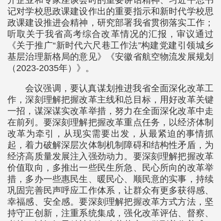
开企业和专家座谈会时的重要讲话精神、习近平总书
记对学校思政课建设作出的重要指示和新时代学校思
政课建设推进会精神，研究部署我省贯彻落实工作；
听取关于我省高考综合改革情况的汇报，审议通过
《关于推广“新时代六尺巷工作法”构建党建引领城乡
基层治理新格局的意见》《安徽省航空物流发展规划
（2023-2035年）》。
会议强调，要认真谋划推进我省全面深化改革工
作，深刻理解把握改革主线和总目标，用好改革关键
一招，谋深谋实改革举措，努力在全面深化改革中走
在前列。要深刻理解把握改革重点任务，以经济体制
改革为牵引，从现实需要出发，从最紧迫的事情抓
起，着力破解深层次体制机制障碍和结构性矛盾，为
经济高质量发展注入强劲动力。要深刻理解把握改革
价值取向，多推出一些民生所急、民心所向的改革举
措，多办一些惠民生、暖民心、顺民意的实事，持续
巩固完善民声呼应工作体系，让群众有更多获得感、
幸福感、安全感。要深刻理解把握改革方式方法，坚
持守正创新，注重系统集成，强化改革评估、督察、