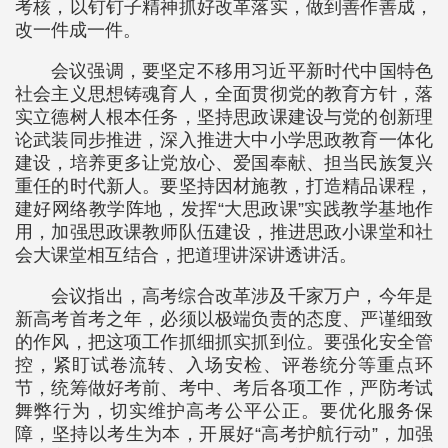
考核，以钉钉子精神抓好改革落实，做到善作善成，
改一件成一件。
会议强调，要坚定不移用习近平新时代中国特色
社会主义思想铸魂育人，全面贯彻党的教育方针，落
实立德树人根本任务，坚持思政课建设与党的创新理
论武装同步推进，深入推进大中小学思政教育一体化
建设，培养更多让党放心、爱国奉献、担当民族复兴
重任的时代新人。要坚持因材施教，打造精品课程，
建好网络教学阵地，发挥“大思政课”实践教学基地作
用，加强思政课教师队伍建设，推进思政小课堂和社
会大课堂相互结合，把道理讲深讲透讲活。
会议指出，高考综合改革涉及千家万户，今年是
新高考首考之年，必须以极端负责的态度、严谨细致
的作风，把这项工作抓细抓实抓到位。要强化安全管
控，紧盯试卷流转、入场安检、评卷统分等重点环
节，统筹做好考前、考中、考后各项工作，严防考试
舞弊行为，切实维护高考公平公正。要优化服务保
障，坚持以考生为本，开展好“高考护航行动”，加强