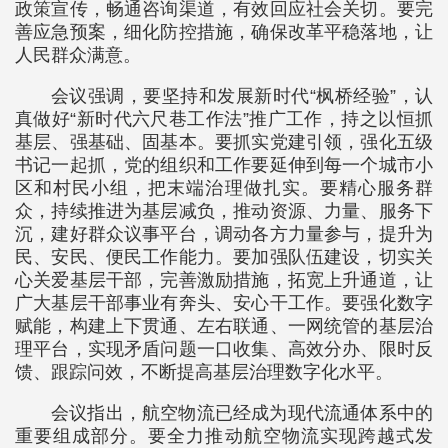
政策宣传，畅通咨询渠道，有效回应社会关切。要完
善应急预案，细化防控措施，确保改革平稳落地，让
人民群众满意。
会议强调，要坚持和发展新时代“枫桥经验”，认
真做好“新时代六尺巷工作法”推广工作，持之以恒抓
基层、强基础、固基本。要抓实党建引领，强化五级
书记一起抓，党的组织和工作要延伸到每一个城市小
区和村民小组，把末端治理做扎实。要精心服务群
众，持续推进为基层减负，推动资源、力量、服务下
沉，建好群众议事平台，调动各方力量参与，提升为
民、安民、便民工作能力。要加强队伍建设，切实关
心关爱基层干部，完善激励措施，拓宽上升通道，让
广大基层干部事业有奔头、安心干工作。要强化数字
赋能，构建上下贯通、左右联通、一网统管的基层治
理平台，实现矛盾问题一口收集、高效分办、限时反
馈、跟踪问效，不断提高基层治理数字化水平。
会议指出，航空物流已经成为现代流通体系中的
重要组成部分。要全力推动航空物流实现跨越式发