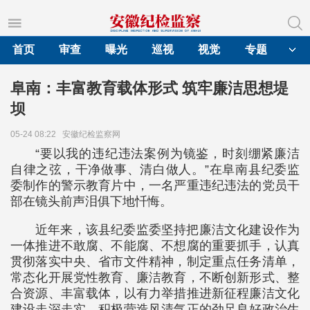
首页
审查
曝光
巡视
视觉
专题
阜南：丰富教育载体形式 筑牢廉洁思想堤
坝
05-24 08:22
安徽纪检监察网
“要以我的违纪违法案例为镜鉴，时刻绷紧廉洁
自律之弦，干净做事、清白做人。”在阜南县纪委监
委制作的警示教育片中，一名严重违纪违法的党员干
部在镜头前声泪俱下地忏悔。
近年来，该县纪委监委坚持把廉洁文化建设作为
一体推进不敢腐、不能腐、不想腐的重要抓手，认真
贯彻落实中央、省市文件精神，制定重点任务清单，
常态化开展党性教育、廉洁教育，不断创新形式、整
合资源、丰富载体，以有力举措推进新征程廉洁文化
建设走深走实，积极营造风清气正的劲足良好政治生