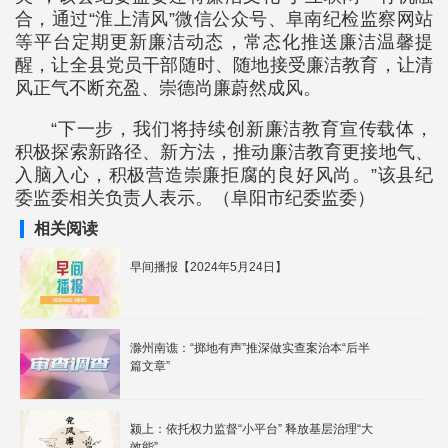
合，通过“淮上清风”微信公众号、阜南纪检监察网站
等平台定期更新廉洁动态，常态化推送廉洁温馨提
醒，让全县党员干部随时、随地接受廉洁教育，让清
风正气不断充盈、崇德尚廉蔚然成风。
“下一步，我们将持续创新廉洁教育宣传载体，
积极探索新路径、新方法，推动廉洁教育更接地气、
入脑入心，积极营造崇廉拒腐的良好风尚。”该县纪
委监委相关负责人表示。（阜阳市纪委监委）
相关阅读
早间播报【2024年5月24日】
滁州南谯：“掷地有声”推深做实查案治本“后半
篇文章”
颍上：依托权力监督“小平台” 释放基层治理“大
效能”