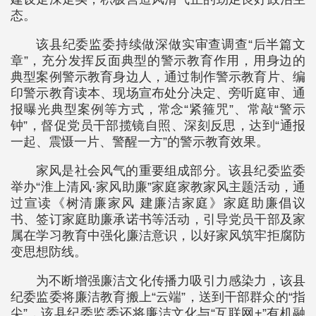
态。
该县纪委监委持续做深做实审查调查“后半篇文
章”，充分发挥反面典型的警示教育作用，用身边的
典型案例警示教育身边人，通过制作警示教育片、编
印警示教育读本、现场宣布处分决定、旁听庭审、通
报曝光典型案例等方式，常念“紧箍咒”、常敲“警示
钟”，督促党员干部揽镜自照、深刻反思，达到“通报
一起、震慑一片、警醒一方”的警示教育效果。
家风是社会风气的重要组成部分。该县纪委监委
举办“淮上清风·家风助廉”家庭家教家风主题活动，通
过宣读《树清廉家风 建廉洁家庭》家庭助廉倡议
书、签订家庭助廉承诺书等活动，引导党员干部及家
属在学习教育中强化廉洁意识，以好家风筑牢拒腐防
变思想防线。
为不断增强廉洁文化传播力吸引力感染力，该县
纪委监委将廉洁教育搬上“云端”，送到干部群众的“指
尖”，该县纪委监委还将廉洁文化与“互联网+”有机融