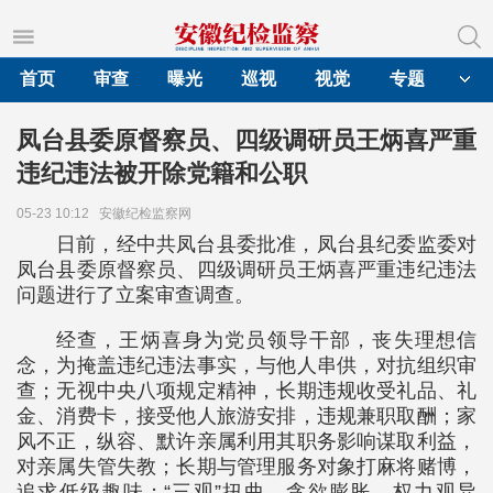
首页
审查
曝光
巡视
视觉
专题
凤台县委原督察员、四级调研员王炳喜严重
违纪违法被开除党籍和公职
05-23 10:12
安徽纪检监察网
日前，经中共凤台县委批准，凤台县纪委监委对
凤台县委原督察员、四级调研员王炳喜严重违纪违法
问题进行了立案审查调查。
经查，王炳喜身为党员领导干部，丧失理想信
念，为掩盖违纪违法事实，与他人串供，对抗组织审
查；无视中央八项规定精神，长期违规收受礼品、礼
金、消费卡，接受他人旅游安排，违规兼职取酬；家
风不正，纵容、默许亲属利用其职务影响谋取利益，
对亲属失管失教；长期与管理服务对象打麻将赌博，
追求低级趣味；“三观”扭曲，贪欲膨胀，权力观异