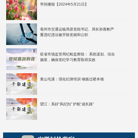
早间播报【2024年5月21日】
亳州市交通运输局原党组书记、局长孙善豹严
重违纪违法被开除党籍和公职
驻省市场监管局纪检监察组： 系统谋划、综合
施策，确保党纪学习教育取得实效
黄山屯溪：强化纪律培训 锤炼过硬本领
望江：系好“风纪扣” 护航“成长路”