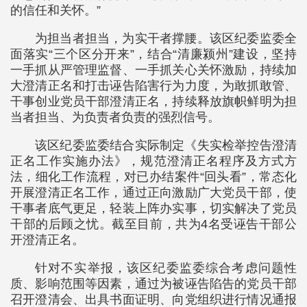
的信任和关怀。”
为担当者担当，为实干者撑腰。该区纪委监委全
面落实“三个区分开来”，结合“清廉颍州”建设，坚持
一手抓从严管理监督、一手抓关心关怀激励，持续加
大澄清正名和打击诬告陷害行为力度，为敢抓敢管、
干事创业党员干部澄清正名，持续释放旗帜鲜明为担
当者担当、为负责者负责的强烈信号。
该区纪委监委结合实际制定《失实检举控告澄清
正名工作实施办法》，规范澄清正名程序及方式方
法，细化工作流程，对已办结案件“回头看”，常态化
开展澄清正名工作，通过正向激励广大党员干部，使
干事者底气更足，轻装上阵办实事，切实解决了党员
干部的后顾之忧。截至目前，共为4名受诬告干部公
开澄清正名。
针对不实举报，该区纪委监委综合考虑问题性
质、影响范围等因素，通过为被诬告陷告的党员干部
召开澄清会、出具书面证明、向党组织进行情况通报