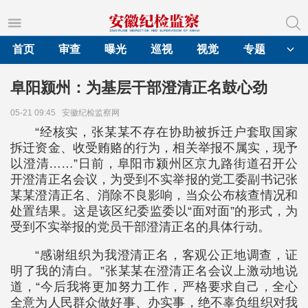
首页
审查
曝光
巡视
视觉
专题
阜阳颍州：为基层干部澄清正名鼓心劲
05-21 09:45
安徽纪检监察网
“经核实，张某某不存在协助被拆迁户套取国家
拆迁资金、收受贿赂的行为，相关举报不属实，现予
以澄清……”日前，阜阳市颍州区京九路街道召开公
开澄清正名会议，为受到不实举报的党工委副书记张
某某澄清正名、消除不良影响，当众公布核查情况和
处置结果。这是该区纪委监委以“面对面”的形式，为
受到不实举报的党员干部澄清正名的具体行动。
“感谢组织为我澄清正名，客观公正地调查，证
明了我的清白。”张某某在澄清正名会议上激动地说
道，“今后我将更加努力工作，严格要求自己，全心
全意为人民群众做好事、办实事，绝不辜负组织对我