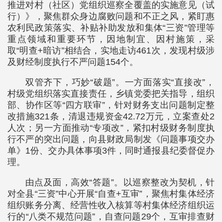
推进对村（社区）党组织巡察全覆盖的实施意见（试
行）》，聚焦群众身边腐败问题和不正之风，紧盯惠
农利民政策落实、补贴补助发放和集体“三资”管理等
重点领域和重要环节，因地制宜、因村施策，采
取“明查+暗访”相结合，实地走访461次，发现村级涉
及财经制度执行不严问题154个。
双管齐下，巧妙“破题”。一方面落实“直接改”，
村级党组织落实直接责任，乡镇党委把关指导，组织
部、协作区等“四方联审”，针对财务支出问题制定整
改措施321条，清退违规资金42.72万元，立案查处2
人次；另一方面推动“专项改”，紧扣村级财务制度执
行不严的突出问题，向县财政局制发《问题事项交办
单》1份、交办具体事项3件，同时通报县纪委督促办
理。
由点及面，高效“答题”。以巡察整改为契机，针
对全县“三资”中心开展“自查+互审”，聚焦村集体经济
组织账务分离、经营性收入核算等村集体经济组织运
行的“八类不规范问题”，自查问题29个，互审排查财