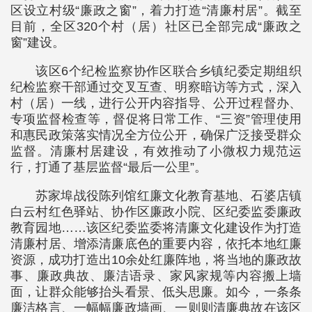
区设立村级“廉政之窗”，着力打造“清廉村居”。截至
目前，全区320个村（居）社区已全部完成“廉政之
窗”建设。
该区6个纪检监察协作区联合乡镇纪委定期组织
纪检监察干部通过交叉互查、明察暗访等方式，深入
村（居）一线，进行公开内容指导、公开过程督办、
专项监督检查等，督促将日常工作、“三资”管理使用
和惠民政策落实情况全方位公开，确保广泛接受群众
监督。清廉村居建设，有效推动了小微权力规范运
行，打通了基层监督“最后一公里”。
苏家埠战役陈列馆红廉文化教育基地、石婆店镇
白云村红色驿站、协作区廉政小院、区纪委监委廉政
教育园地……该区纪委监委将清廉文化建设作为打造
清廉村居、增添清廉底色的重要内容，依托本地红廉
资源，成功打造出10余处红廉阵地，将当地的廉政故
事、廉政典故、廉洁语录、家风家规等内容搬上墙
面，让群众能够抬头看景、低头思廉。如今，一条条
廉洁格言、一幅幅廉政墙画、一则则清廉典故在该区