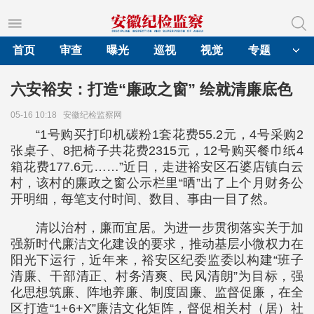
首页
审查
曝光
巡视
视觉
专题
六安裕安：打造“廉政之窗” 绘就清廉底色
05-16 10:18
安徽纪检监察网
“1号购买打印机碳粉1套花费55.2元，4号采购2
张桌子、8把椅子共花费2315元，12号购买餐巾纸4
箱花费177.6元……”近日，走进裕安区石婆店镇白云
村，该村的廉政之窗公示栏里“晒”出了上个月财务公
开明细，每笔支付时间、数目、事由一目了然。
清以治村，廉而宜居。为进一步贯彻落实关于加
强新时代廉洁文化建设的要求，推动基层小微权力在
阳光下运行，近年来，裕安区纪委监委以构建“班子
清廉、干部清正、村务清爽、民风清朗”为目标，强
化思想筑廉、阵地养廉、制度固廉、监督促廉，在全
区打造“1+6+X”廉洁文化矩阵，督促相关村（居）社