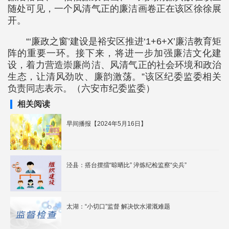
随处可见，一个风清气正的廉洁画卷正在该区徐徐展
开。
“‘廉政之窗’建设是裕安区推进‘1+6+X’廉洁教育矩
阵的重要一环。接下来，将进一步加强廉洁文化建
设，着力营造崇廉尚洁、风清气正的社会环境和政治
生态，让清风劲吹、廉韵激荡。”该区纪委监委相关
负责同志表示。（六安市纪委监委）
相关阅读
早间播报【2024年5月16日】
泾县：搭台摆擂“晾晒比” 淬炼纪检监察“尖兵”
太湖：“小切口”监督 解决饮水灌溉难题