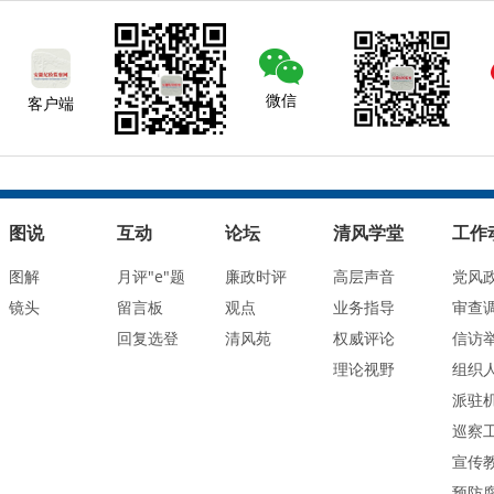
微信
客户端
图说
互动
论坛
清风学堂
工作
图解
月评"e"题
廉政时评
高层声音
党风
镜头
留言板
观点
业务指导
审查
回复选登
清风苑
权威评论
信访
理论视野
组织
派驻
巡察
宣传
预防