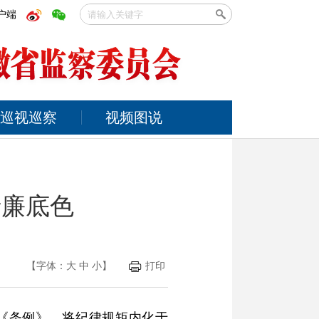
户端
巡视巡察
视频图说
清廉底色
【字体：
大
中
小
】
打印
《条例》，将纪律规矩内化于