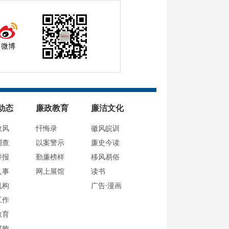
微博
动态
廉政教育
廉洁文化
政风
忏悔录
徽风皖训
调查
以案警示
廉史今读
举报
勤廉榜样
移风易俗
人事
网上展馆
读书
机构
广告·漫画
工作
教育
腐败