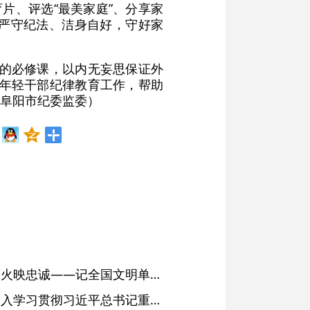
片、评选“最美家庭”、分享家
严守纪法、洁身自好，守好家
上的必修课，以内无妄思保证外
好年轻干部纪律教育工作，帮助
阜阳市纪委监委）
红土濉溪扬清风 文明薪火映忠诚——记全国文明单位、安徽省濉溪县纪委监委
省委常委会会议强调 深入学习贯彻习近平总书记重要讲话精神 以高质量党建引领高质量发展 梁言顺主持并讲话