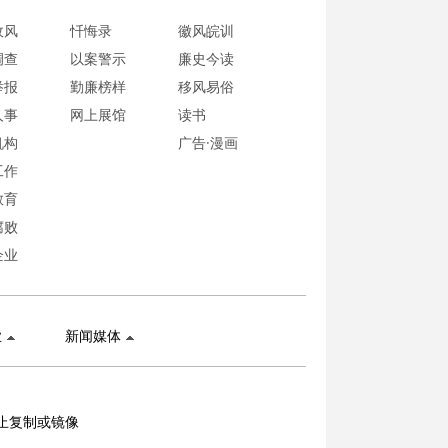
政风
忏悔录
徽风皖训
调查
以案警示
廉史今读
举报
勤廉榜样
移风易俗
人事
网上展馆
读书
机构
广告·漫画
工作
教育
腐败
企业
业
新闻媒体
止复制或镜像