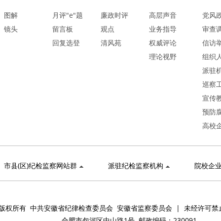
图解
月评"e"题
廉政时评
高层声音
党风
镜头
留言板
观点
业务指导
审查
回复选登
清风苑
权威评论
信访
理论视野
组织
派驻
巡察
宣传
预防
高校
市县(区)纪检监察网站群
派驻纪检监察机构
院校企
版权所有 中共安徽省纪律检查委员会 安徽省监察委员会 | 未经许可禁
合肥市包河区中山路1号 邮政编码：230091