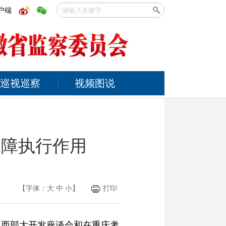
户端
巡视巡察
视频图说
保障执行作用
【字体：
大
中
小
】
打印
动西部大开发座谈会和在重庆考