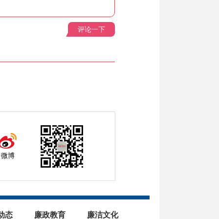
评论一下
微博
动态
廉政教育
廉洁文化