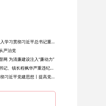
省委常委会会议强调 深入学习贯彻习近平总书记重要讲话精神 以高质量党建引领高质量发展 梁言顺主持并讲话
从严治党
网 为清廉建设注入“廉动力”
绩溪县长安镇原党委副书记、镇长程枫华严重违纪违法被开除党籍和公职
学习进行时·深入学习贯彻习近平党建思想丨提高党的战斗力的法宝