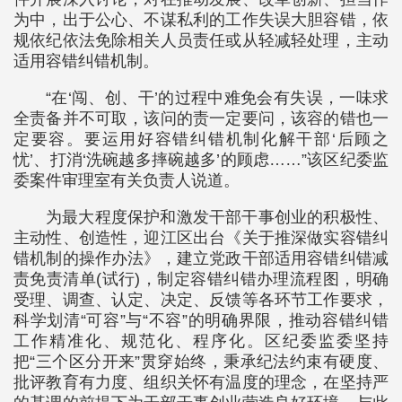
为中，出于公心、不谋私利的工作失误大胆容错，依
规依纪依法免除相关人员责任或从轻减轻处理，主动
适用容错纠错机制。
“在‘闯、创、干’的过程中难免会有失误，一味求
全责备并不可取，该问的责一定要问，该容的错也一
定要容。要运用好容错纠错机制化解干部‘后顾之
忧’、打消‘洗碗越多摔碗越多’的顾虑……”该区纪委监
委案件审理室有关负责人说道。
为最大程度保护和激发干部干事创业的积极性、
主动性、创造性，迎江区出台《关于推深做实容错纠
错机制的操作办法》，建立党政干部适用容错纠错减
责免责清单(试行)，制定容错纠错办理流程图，明确
受理、调查、认定、决定、反馈等各环节工作要求，
科学划清“可容”与“不容”的明确界限，推动容错纠错
工作精准化、规范化、程序化。区纪委监委坚持
把“三个区分开来”贯穿始终，秉承纪法约束有硬度、
批评教育有力度、组织关怀有温度的理念，在坚持严