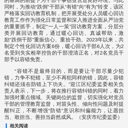
的基调的前提下为干部干事创业营造良好环境。与此
同时，为推动“跌倒”干部从“有错”向“有为”转变，该区
严格落实回访教育机制，把开展受处分人员暖心回访
教育工作作为强化日常监督和深入推进全面从严治党
的重要抓手，制定“一人一策”回访教育方案，分层分
类开展回访教育，通过暖心回访、真诚帮助，激
励“跌倒干部”重振信心、重拾干劲。2023年以来，共
制定个性化回访方案6份，暖心回访干部6人次，为2
名受到失实检举控告的干部澄清正名，对2名党员干
部予以容错免责。
“容错不是最终目的，而是要让干部尽量少犯
错，力争不犯错，至少不再犯同样的错，因此，容错
纠错还须在防错上下功夫。”迎江区纪委监委相关负
责人表示，下一步，将在推行容错纠错的同时，着力
加强对重点领域、关键岗位的监督，切实强化对党员
干部的管理教育监督，对苗头性、倾向性问题及时提
醒纠正，不断增强“防错”意识和纠偏能力，让愿担
当、敢担当、善担当蔚然成风。（安庆市纪委监委）
相关阅读