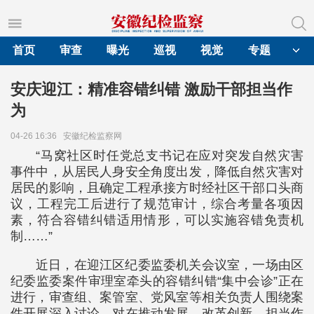
首页
审查
曝光
巡视
视觉
专题
安庆迎江：精准容错纠错 激励干部担当作
为
04-26 16:36
安徽纪检监察网
“马窝社区时任党总支书记在应对突发自然灾害
事件中，从居民人身安全角度出发，降低自然灾害对
居民的影响，且确定工程承接方时经社区干部口头商
议，工程完工后进行了规范审计，综合考量各项因
素，符合容错纠错适用情形，可以实施容错免责机
制……”
近日，在迎江区纪委监委机关会议室，一场由区
纪委监委案件审理室牵头的容错纠错“集中会诊”正在
进行，审查组、案管室、党风室等相关负责人围绕案
件开展深入讨论，对在推动发展、改革创新、担当作