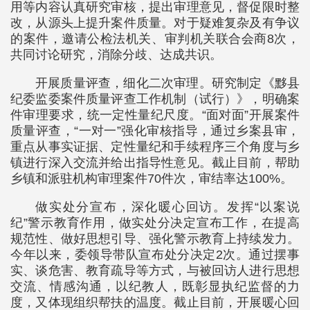
用等内容认真研究审核，提出审理意见，督促限时整
改，从源头上提升案件质量。对于疑难复杂及有争议
的案件，邀请公检法机关、审判机关联合会商8次，
共同讨论研究，消除分歧、达成共识。
开展质量评查，细化二次审理。研究制定《黟县
纪委监委案件质量评查工作机制（试行）》，明确案
件审理要求，统一定性量纪尺度。“面对面”开展案件
质量评查，“一对一”强化审核指导，通过乡案县审，
重点从事实证据、定性量纪和手续程序三个角度与乡
镇进行深入交流并给出指导性意见。截止目前，帮助
乡镇和派驻机构审理案件70件次，审结率达100%。
做实处分宣布，深化暖心回访。发挥“以案说
纪”警示教育作用，做实处分决定宣布工作，在提高
规范性、做好思想引导、强化警示教育上持续发力。
今年以来，委领导带队宣布处分决定2次。通过摆事
实、谈危害、教育疏导等方式，与被回访人进行思想
交流、情感沟通，以纪教人，既彰显执纪监督的力
度，又体现组织帮扶的温度。截止目前，开展暖心回