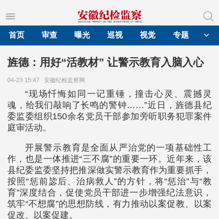
首页
审查
曝光
巡视
视觉
专题
旌德：用好“活教材” 让警示教育入脑入心
04-23 15:47
安徽纪检监察网
“现场忏悔如同一记重锤，撞击心灵、震撼灵
魂，给我们敲响了长鸣的警钟……”近日，旌德县纪
委监委组织150余名党员干部参加旁听职务犯罪案件
庭审活动。
开展警示教育是全面从严治党的一项基础性工
作，也是一体推进“三不腐”的重要一环。近年来，该
县纪委监委坚持把推深做实警示教育作为重要抓手，
按照“惩前毖后、治病救人”的方针，将“惩治”与“教
育”深度结合，促使党员干部进一步增强纪法意识，
筑牢“不想腐”的思想防线，有力推动以案促教、以案
促改、以案促建。