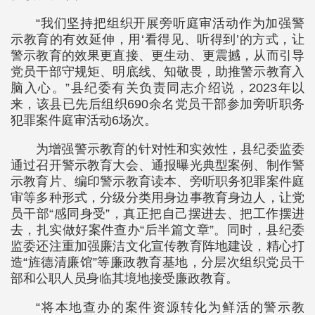
“我们坚持把组织开展旁听庭审活动作为加强警
示教育的有效延伸，用‘看得见、听得到’的方式，让
警示教育的效果更直接、更生动、更震撼，从而引导
党员干部守规矩、明底线、知敬畏，助推警示教育入
脑入心。”县纪委有关负责同志介绍说，2023年以
来，该县已先后组织690余名党员干部参加旁听职务
犯罪案件庭审活动6场次。
为增强警示教育的针对性和实效性，县纪委监委
通过召开警示教育大会、通报曝光典型案例、制作警
示教育片、编印警示教育读本、旁听职务犯罪案件庭
审等多种形式，分级分类用身边事教育身边人，让党
员干部“感同身受”，真正把自己摆进去、把工作摆进
去，扎实做好案件查办“后半篇文章”。同时，县纪委
监委还注重加强廉洁文化宣传教育阵地建设，精心打
造“旌德清廉馆”等廉政教育基地，分层次组织党员干
部和公职人员身临其境地接受廉政教育。
“将本地查办的案件资源转化为鲜活的警示教