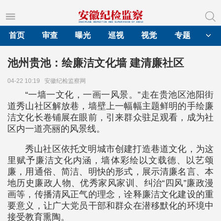
首页
审查
曝光
巡视
视觉
专题
池州贵池：绘廉洁文化墙 建清廉社区
04-22 10:19
安徽纪检监察网
“一墙一文化，一画一风景。”走在贵池区池阳街
道秀山社区解放巷，墙壁上一幅幅主题鲜明的手绘廉
洁文化长卷铺展在眼前，引来群众驻足观看，成为社
区内一道亮丽的风景线。
秀山社区依托文明城市创建打造巷道文化，为这
里赋予廉洁文化内涵，墙体彩绘以文载德、以艺颂
廉，用通俗、简洁、明快的形式，展示清廉名言、本
地历史廉政人物、优秀家风家训、纠治“四风”廉政漫
画等，传播清风正气的理念，诠释廉洁文化建设的重
要意义，让广大党员干部和群众在潜移默化的环境中
接受教育熏陶。