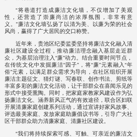
“将巷道打造成廉洁文化墙，不仅增加了美观
性，还营造了崇廉尚洁的浓厚氛围，非常有意
义。”廉洁文化墙弘扬了以清为美、以廉为荣的社会
风尚，赢得了广大居民的交口称赞。
近年来，贵池区纪委监委坚持将廉洁文化融入清
廉社区建设全过程，推动廉洁理念融入基层走近群
众，为基层治理注入“廉”动力。结合重要时间节点，
在传统文化中发掘廉洁“因子”，将“廉”元素融入“年
俗”元素，以满足群众需求为导向，在社区组织开展
廉洁主题征文、猜灯谜、写春联、创作书法、剪纸等
丰富多彩的廉洁文化活动，让干部群众在喜闻乐见的
形式中接受熏陶。同时，把家庭家教家风建设作为弘
扬廉洁文化、涵养新风正气的有效途径，联合区妇联
开展清廉家庭创建系列活动，通过宣讲好家风故事、
评选最美家庭、发放家庭助廉倡议书等，引导广大社
区干部群众助力清廉家庭、清廉社区建设。
“我们将持续探索可感、可触、可亲近的廉洁文