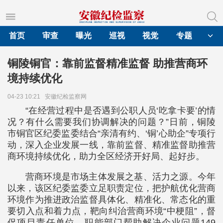
首页
审查
曝光
巡视
视觉
专题
铜陵铜官：靠前监督精准监督 助推营商环
境持续优化
04-23 10:21
安徽纪检监察网
“在经营过程中是否遇到公职人员‘吃拿卡要’的情
况？有什么需要我们协调解决的问题？”日前，铜陵
市铜官区纪委监委结合“亲清有约、‘铜’心助企”专项行
动，深入企业发展一线，靠前监督、精准监督助推营
商环境持续优化，助力全区经济开好局、起好步。
营商环境是市场主体发展之基、活力之源。今年
以来，该区纪委监委立足职责定位，把护航优化营商
环境作为推进政治监督具体化、精准化、常态化的重
要切入点和着力点，靶向纠治营商环境“中梗阻”，督
促项目责任单位、职能部门帮助解决企业问题149