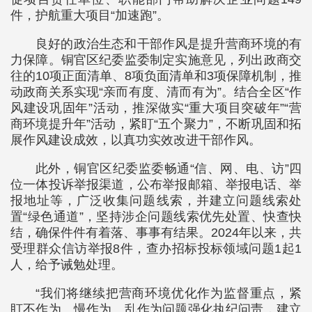
件，护航重大项目“加速跑”。
良好的政治生态和干部作风是提升营商环境的有
力保障。铜官区纪委监委制定实施意见，列出政商交
往的10项正面清单、8项负面清单和3项保障机制，推
动政商关系实现“亲而有度、清而有为”。结合全区“作
风建设巩固年”活动，推深做实“重大项目突破年”“营
商环境提升年”活动，紧盯“五个聚力”，不断巩固和拓
展作风建设成效，以真功实效改进干部作风。
此外，铜官区纪委监委畅通“信、网、电、访”四
位一体投诉举报渠道，公布举报邮箱、举报电话、举
报地址等，广泛收集问题线索，并建立问题线索处
置“绿色通道”，坚持涉企问题线索优先处置、快查快
结，确保件件有着落、事事有结果。2024年以来，共
受理群众信访举报8件，查办招标投标领域问题1起1
人，给予诫勉处理。
“我们将继续把营商环境优化作为监督重点，紧
盯不作为、慢作为、乱作为问题强化执纪问责，建立