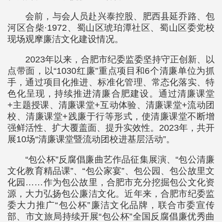
会前，与会人员赴兴泰控股、肥西县延乔路、包
河区合柴·1972、蜀山区琥珀潭社区、蜀山区委党校
现场观摩廉洁文化建设情况。
2023年以来，合肥市纪委监委坚持守正创新、以
点带面，以“1030红廉”重点项目和6个清廉单位为抓
手，通过项目化推进、标准化管理、常态化落实、特
色化呈现，持续推进清廉合肥建设。通过清廉课堂
+主题授课、清廉课堂+互动体验、清廉课堂+流动团
校、清廉课堂+践廉于行等形式，使清廉课堂不断增
强鲜活性、扩大覆盖面、提升实效性。2023年，共开
展10场“清廉课堂暨流动团校进基层活动”。
“包公杯”反腐倡廉曲艺作品征集展演、“包公清廉
文化教育精品课”、“包公家宴”、包公园、包公故里文
化园……作为包公故里，合肥市充分挖掘包公文化资
源，大力弘扬包公廉洁文化。近年来，合肥市纪委监
委大力推广“包公杯”廉洁文化品牌，联合市委宣传
部、市文旅局持续开展“包公杯”全国反腐倡廉优秀曲