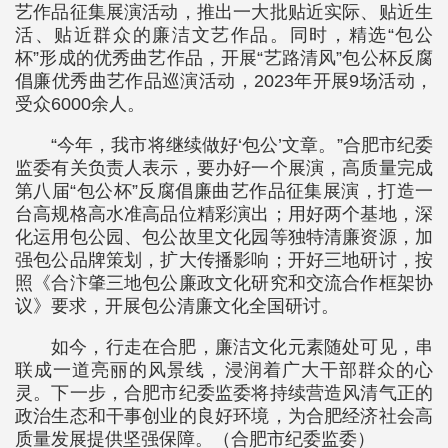
艺作品征集展演活动，推出一大批贴近实际、贴近生
活、贴近群众的廉洁文艺作品。同时，精选“包公
杯”形成的优秀曲艺作品，开展“艺路清风”包公杯反腐
倡廉优秀曲艺作品巡演活动，2023年开展9场活动，
受众6000余人。
“今年，我市将继续做好‘包公’文章。”合肥市纪委
监委有关负责人表示，要办好一个展演，高质量完成
第八届“包公杯”反腐倡廉曲艺作品征集展演，打造一
台高规格高水准高品位精彩演出；用好两个基地，深
化运用包公园、包公故里文化园等独特清廉资源，加
强包公品牌策划，扩大传播影响；开好三地研讨，按
照《合汴肇三地包公廉政文化研究和交流合作框架协
议》要求，开展包公清廉文化全国研讨。
如今，行走在合肥，廉洁文化元素随处可见，串
联成一道亮丽的风景线，浸润着广大干部群众的心
灵。下一步，合肥市纪委监委将持续营造风清气正的
政治生态和干事创业的良好环境，为合肥经济社会高
质量发展提供坚强保障。（合肥市纪委监委）